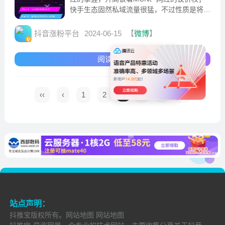
快手生态固然私域流量很猛，不过性质是将流
量调配变现局力，“临时让渡”给了网红，升高
了平台现
抖音涨粉平台
2024-06-15
【
微博
】
阅读全文
‹‹
‹
1
2
3
4
›
››
站点声明：
抖推宝
版权所有。
网站地图
网站地图