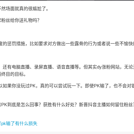
不然场面就真的很尴尬了。
求粉丝给你送礼物吗？
度的惩罚措施，比如要求对方做出一些露骨的行为或者说一些不愉快
，还有电脑直播、录屏直播、语音直播等。但其实dy涨粉网站，无论
最终目的目标。
以如果你没玩过PK，真的可以尝试玩一下。即使PK输了，也不会对
PK到底是怎么回事？获胜有什么好处？新晋抖音主播如何留住粉丝
打pk输了有什么损失