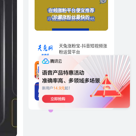
在线涨粉平台便宜推荐
（珍藏涨粉丝最快的网
站）
天兔涨粉宝-抖音短视频涨
粉运营平台
抖音运营 | 2023-09-01
天兔网-抖音涨粉直播间的
标签，抖音直播标签怎么
弄-抖推宝
抖音运营 | 2023-09-01
易涨网平台重磅推荐！打
造属于自己的抖音粉丝帝
国！
抖音运营 | 2023-09-01