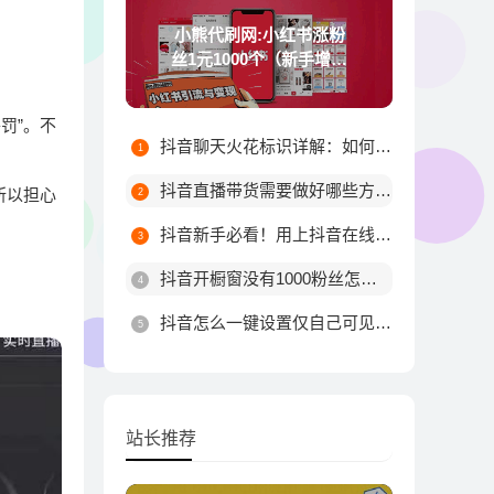
小熊代刷网:小红书涨粉
丝1元1000个（新手增加
粉丝技巧）
罚”。不
抖音聊天火花标识详解：如何触发不同颜色火花及最高等级规则
抖音直播带货需要做好哪些方面?
所以担心
抖音新手必看！用上抖音在线涨粉平台这10个技巧，粉丝量由你决定！
抖音开橱窗没有1000粉丝怎么办
抖音怎么一键设置仅自己可见？详细步骤教你轻松搞定
站长推荐