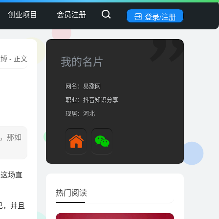
创业项目
会员注册
登录/注册
微博
- 正文
我的名片
网名：易涨网
职业：抖音知识分享
现居：河北
法，那如
果这场直
热门阅读
己，并且