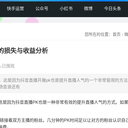
快手运营
公众号
小红书
微博
今日头条
您所在的位置：
首页
-
K的损失与收益分析
9人已围观
，这是因为抖音直播开展pk也是提升直播人气的一个非常管用的方
本场音浪还有
这是因为抖音直播PK也是一种非常有效的提升直播人气的方式。如
K链接着双方主播的粉丝。几分钟的PK时间足以让对方的粉丝认识自
消费。