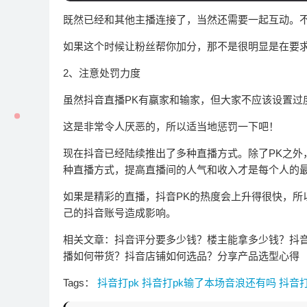
既然已经和其他主播连接了，当然还需要一起互动。
如果这个时候让粉丝帮你加分，那不是很明显是在要
2、注意处罚力度
虽然抖音直播PK有赢家和输家，但大家不应该设置过
这是非常令人厌恶的，所以适当地惩罚一下吧！
现在抖音已经陆续推出了多种直播方式。除了PK之外
种直播方式，提高直播间的人气和收入才是每个人的
如果是精彩的直播，抖音PK的热度会上升得很快，所
己的抖音账号造成影响。
相关文章：抖音评分要多少钱？楼主能拿多少钱？抖音
播如何带货？抖音店铺如何选品？分享产品选型心得
Tags：
抖音打pk
抖音打pk输了本场音浪还有吗
抖音