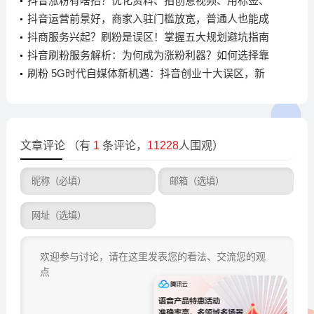
合热点话题
抖音涨粉有啥招？优化资料、拍创意视频、用标签、
互动全搞定
抖音运营前景好，商家入驻门槛放宽，普通人也能成
百万粉博主
抖商服务兴起？刷粉是误区！掌握五大规划避坑指南
抖音刷粉服务解析：为何成为涨粉利器？如何选择靠
谱平台
刷粉 5G时代自媒体新机遇：抖音创业十大误区，新
手如何避坑与规划？
文章评论
（有
1
条评论，
11228
人围观）