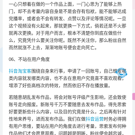
一心只想着在做的一个作品上面，一门心思为了能够上热
门，却不去考量内容自身是不是会存有包袱，能不能够达成
完播率，或者会不会有转发、点赞以及评论等情况呢。一旦
这个视频没有火起来，那就更换一下方式，倘若还是不火那
就再次更换。对于用户而言，根本不清楚你到底在做些什
么，究竟凭什么要关注你呢。既然不关注你，那么粉丝自然
而然就涨不上去，渐渐地账号便会走向死亡。
06、不站在用户角度
抖音淘宝客
围绕自身来行事，申请了一回账号，自己想发哪
类内容就发哪类内容，也不去在意用户究竟喜不喜欢观看，
增添了好些高档次的特效，然而依旧不存在播放量。
若随意胡乱发布作品，将会对账号评级产生影响，还会致使
账号走向报废。新账号千万不要随意去发布作品，得先思索
好要更新些什么内容，以及目的究竟是什么，之后再有针对
性地来养号，进而发布作品。我们在做
抖音运营
时务必得拥
有用户思维，要站在用户的角度去进行考量，思索发布何种
作品他们才会愿意观看，问题越是明晰，粉丝便会越忠诚，