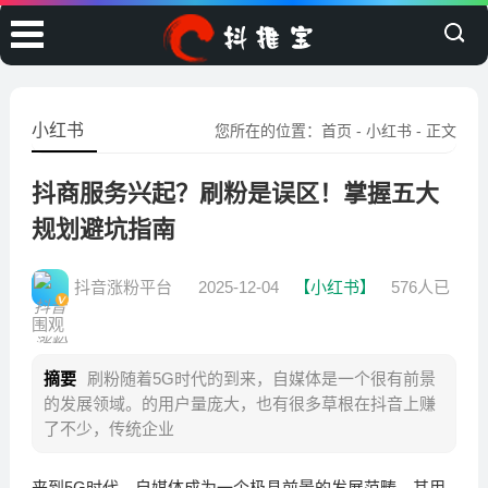
小红书
您所在的位置：
首页
-
小红书
- 正文
抖商服务兴起？刷粉是误区！掌握五大
规划避坑指南
抖音涨粉平台
2025-12-04
【小红书】
576人已
围观
摘要
刷粉随着5G时代的到来，自媒体是一个很有前景
的发展领域。的用户量庞大，也有很多草根在抖音上赚
了不少，传统企业
来到5G时代，自媒体成为一个极具前景的发展范畴，其用