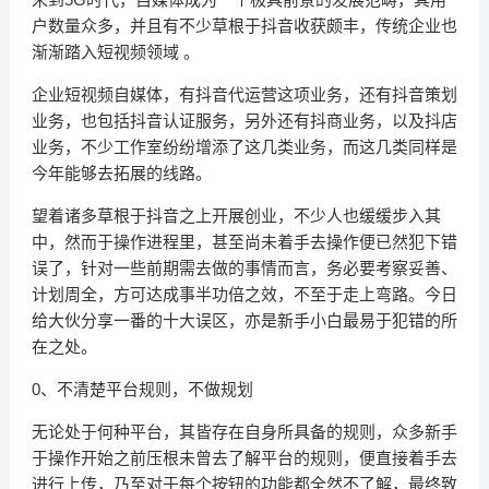
户数量众多，并且有不少草根于抖音收获颇丰，传统企业也
渐渐踏入短视频领域 。
企业短视频自媒体，有抖音代运营这项业务，还有抖音策划
业务，也包括抖音认证服务，另外还有抖商业务，以及抖店
业务，不少工作室纷纷增添了这几类业务，而这几类同样是
今年能够去拓展的线路。
望着诸多草根于抖音之上开展创业，不少人也缓缓步入其
中，然而于操作进程里，甚至尚未着手去操作便已然犯下错
误了，针对一些前期需去做的事情而言，务必要考察妥善、
计划周全，方可达成事半功倍之效，不至于走上弯路。今日
给大伙分享一番的十大误区，亦是新手小白最易于犯错的所
在之处。
0、不清楚平台规则，不做规划
无论处于何种平台，其皆存在自身所具备的规则，众多新手
于操作开始之前压根未曾去了解平台的规则，便直接着手去
进行上传，乃至对于每个按钮的功能都全然不了解，最终致