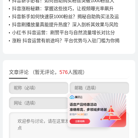
手如何避坑与规划？
抖音新手必看！如何自助购买粉丝突破1000粉丝大
关？
抖音涨粉秘籍：掌握这些技巧，让视频曝光率飙升
抖音新手如何快速获1000粉丝？揭秘自助购买法及运
营建议
抖音刷播放量真能提升热度？深入剖析其效果与风险
小红书 抖音运营：刷赞平台与自然流量增长对比分
析，哪种更有效？
涨粉 抖音运营有前途吗？平台优势与入驻门槛为你揭
秘
文章评论
（暂无评论，
576
人围观）