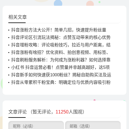
相关文章
抖音涨粉方法大公开！简单几招，快速提升粉丝量
抖音评论区引流玩法揭秘：点赞互动带来的核心优势
与实操步骤
抖音增粉攻略：评论吸粉技巧，拉近与用户距离，结
合热点话题
抖音涨粉有啥招？优化资料、拍创意视频、用标签、
互动全搞定
抖音刷粉服务解析：为何成为涨粉利器？如何选择靠
谱平台
小红书 抖音运营必看！点赞量并非越高越好，这5项
数据助你精准分析
抖音新手如何快速获1000粉丝？揭秘自助购买法及运
营建议
抖音从零累积千粉宝典：明确定位与优质内容吸引粉
丝
文章评论
（暂无评论，
11250
人围观）