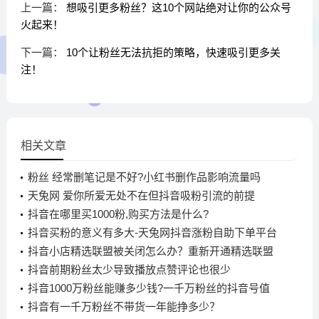
上一篇：
想吸引更多粉丝？这10个网站绝对让你的公众号
火起来！
下一篇：
10个让粉丝无法抗拒的策略，快速吸引更多关
注！
相关文章
粉丝 经常删笔记是不好?小红书删作品影响流量吗
天兔网 爱你所爱无处不在但抖音吸粉引流的前提
抖音在哪里买1000粉,购买方法是什么?
抖音买粉的意义有多大-天兔网抖音涨粉自助下单平台
抖音小店精选联盟被关闭怎么办？重新开通精选联盟
的方法！
抖音前期粉丝太少导致播放点赞评论也很少
抖音1000万粉丝能赚多少钱?一千万粉丝的抖音号值
多少?
抖音有一千万粉丝不带货一年能挣多少？