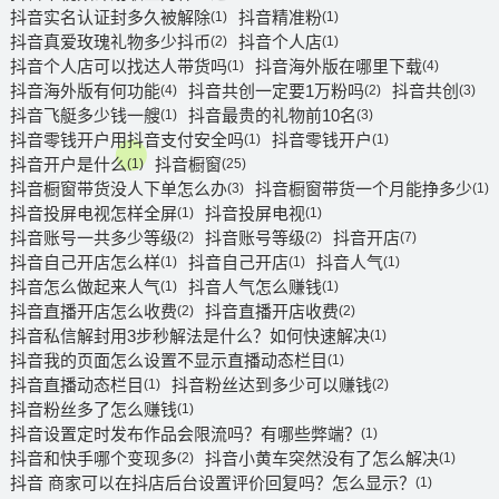
抖音实名认证封多久被解除
抖音精准粉
(1)
(1)
抖音真爱玫瑰礼物多少抖币
抖音个人店
(2)
(1)
抖音个人店可以找达人带货吗
抖音海外版在哪里下载
(1)
(4)
抖音海外版有何功能
抖音共创一定要1万粉吗
抖音共创
(4)
(2)
(3)
抖音飞艇多少钱一艘
抖音最贵的礼物前10名
(1)
(3)
抖音零钱开户用抖音支付安全吗
抖音零钱开户
(1)
(1)
抖音开户是什么
抖音橱窗
(1)
(25)
抖音橱窗带货没人下单怎么办
抖音橱窗带货一个月能挣多少
(3)
(1)
抖音投屏电视怎样全屏
抖音投屏电视
(1)
(1)
抖音账号一共多少等级
抖音账号等级
抖音开店
(2)
(2)
(7)
抖音自己开店怎么样
抖音自己开店
抖音人气
(1)
(1)
(1)
抖音怎么做起来人气
抖音人气怎么赚钱
(1)
(1)
抖音直播开店怎么收费
抖音直播开店收费
(2)
(2)
抖音私信解封用3步秒解法是什么？如何快速解决
(1)
抖音我的页面怎么设置不显示直播动态栏目
(1)
抖音直播动态栏目
抖音粉丝达到多少可以赚钱
(1)
(2)
抖音粉丝多了怎么赚钱
(1)
抖音设置定时发布作品会限流吗？有哪些弊端？
(1)
抖音和快手哪个变现多
抖音小黄车突然没有了怎么解决
(2)
(1)
抖音 商家可以在抖店后台设置评价回复吗？怎么显示？
(1)