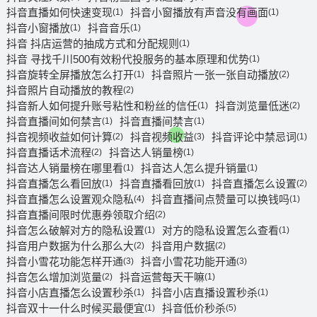
抖音直播如何快速变现
抖音小窗播放有声音没有画面
(1)
(1)
抖音小窗播放
抖音音乐
(1)
(1)
抖音 抖店运营的抽成方式和分配规则
(1)
抖音 寻找千川500有效粉代投服务的基本原理和优势
(1)
抖音旋转全屏播放怎么打开
抖音照片一张一张自动播放
(1)
(2)
抖音照片自动播放的教程
(2)
抖音新人如何提升账号粘性和粉丝的信任
抖音浏览量低迷
(1)
(2)
抖音直播间如何禁言
抖音直播间禁言
(1)
(1)
抖音视频收益如何计算
抖音视频收益
抖音评论中禁忌词
(2)
(3)
(1)
抖音直播话术流程
抖音达人销量榜
(2)
(1)
抖音达人销量榜在哪里看
抖音达人怎么提升销量
(1)
(1)
抖音直播怎么看回放
抖音直播看回放
抖音直播怎么设置
(1)
(1)
(2)
抖音直播怎么设置观众隐私
抖音直播间点赞量可以换钱吗
(4)
(1)
抖音直播间限时优惠券领取介绍
(2)
抖音怎么破解对方的隐私设置
对方的隐私设置怎么查看
(1)
(1)
抖音用户数据为什么那么大
抖音用户数据
(2)
(2)
抖音小雪花功能怎样开通
抖音小雪花功能开通
(3)
(3)
抖音怎么增加浏览量
抖音运营每天干嘛
(2)
(1)
抖音小店直播怎么设置秒杀
抖音小店直播设置秒杀
(1)
(1)
抖音双十一什么时候买最便宜
抖音低价秒杀
(1)
(5)