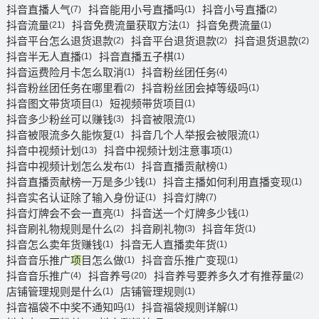
抖音直播人气
抖音能用小号直播吗
抖音小号直播
(7)
(1)
(2)
抖音流量
抖音免费流量获取方法
抖音免费流量
(21)
(1)
(1)
抖音平台怎么退货退款
抖音平台退货退款
抖音退货退款
(2)
(2)
(2)
抖音半无人直播
抖音直播五子棋
(1)
(1)
抖音运费险月卡怎么取消
抖音粉丝团任务
(1)
(4)
抖音粉丝团任务在哪里看
抖音粉丝团会掉等级吗
(2)
(1)
抖音图文带货项目
短视频带货项目
(1)
(1)
抖音多少粉丝可以赚钱
抖音被限流
(3)
(1)
抖音被限流多久能恢复
抖音几个人举报会被限流
(1)
(1)
抖音中视频计划
抖音中视频计划注意事项
(13)
(1)
抖音中视频计划怎么发布
抖音直播贡献榜
(1)
(1)
抖音直播贡献榜一万是多少钱
抖音主播如何利用直播变现
(1)
(1)
抖音实名认证除了输入身份证
抖音灯牌
(1)
(7)
抖音灯牌会不会一直亮
抖音送一个灯牌多少钱
(1)
(1)
抖音刷礼物规则是什么
抖音刷礼物
抖音年货
(2)
(3)
(1)
抖音怎么卖年货赚钱
抖音无人直播卖年货
(1)
(1)
抖音音乐推广项目怎么做
抖音音乐推广变现
(1)
(1)
抖音音乐推广
抖音养号
抖音养号要养多久才有推荐量
(4)
(20)
(2)
店铺管理规则是什么
店铺管理规则
(1)
(1)
抖音福袋不中奖不通知吗
抖音福袋规则详解
(1)
(1)