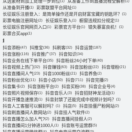
从选素材到加工处理一步到位
从准备工作到直播流程全解析
(1)
(1)
从准备到开播
彩票联盟平台网址
(1)
(1)
长征娱乐注册登入：是简单操作还是开启财富宝藏的钥匙环？
(1)
彩票电脑注册网址
长征娱乐登入
橱窗违规扣分规定
(2)
(1)
(1)
长征娱乐官网网页入口
彩票官方平台
错失暴富良机！
(1)
(1)
(1)
彩票合买app
(1)
d
抖音添粉
抖推宝
抖刷客
抖音运营
(47)
(36)
(32)
(187)
抖音涨粉
抖音推广
抖音知识
(116)
(37)
(34)
抖音业务在线下单平台
抖音粉丝24小时下单
(35)
(40)
抖音视频上热门
抖音赚钱
抖音加粉丝
抖音增粉
(32)
(63)
(22)
(21)
抖音直播间人气
抖音1000粉丝
抖音养鱼
(23)
(21)
(2)
抖音粉丝优化
抖音小店
抖音
抖音完播
(11)
(50)
(711)
(2)
抖音集卡
抖音涨粉平台
抖音买粉
抖音企业号
(2)
(2)
(38)
(4)
抖音照片视频保存
抖音音乐人
抖音招财神龙活动
(1)
(3)
(1)
抖音开播急速推流
抖音封禁了还能完成中视频计划吗？
(1)
(1)
抖音人工客服可以解封吗？
抖店
抖音挂僵尸粉网站
(1)
(5)
(2)
抖音刷直播间人数网站
抖音挂人气软件
(2)
(2)
抖音直播怎么加人气?
抖音直播间挂假人
(2)
(2)
抖音直播间1分钟进1000人
抖音账号运营群
(1)
(5)
抖音直播运营微信群
抖音电商运营交流群
(4)
(3)