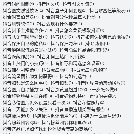
抖音时间限制
抖音图文
抖音图文引流
(4)
(4)
(1)
抖音图文赚钱技巧
抖音盒子如何变现
抖音财富值等级表
(1)
(1)
(2)
抖音财富值等级
抖音刷赞软件秒单真人粉丝
(2)
(1)
抖音刷赞软件
抖音变现有什么要求
(1)
(1)
抖音抖币主播能拿多少
抖音怎么免费领取抖币
(3)
(3)
抖音认证有哪些好处
抖音认证
抖音如何保护自己的隐私
(1)
(7)
(2)
抖音保护自己的隐私
抖音保护隐私
抖0音橱窗
(2)
(2)
(1)
抖音解除限流的最好办法
抖音隐藏作品会限流吗
(3)
(5)
抖音隐藏作品
抖音如何上热门不用钱
(4)
(1)
抖音上热门的小技巧
抖音推荐和精选怎么设置
(1)
(1)
抖音推荐和精选
抖音流星雨
抖音流星雨礼物
(1)
(1)
(1)
抖音流星雨礼物如何获得
抖音如何运营
(1)
(1)
抖音扣钱是怎么回事
抖音扣钱
抖音图片自动滚动播放
(1)
(3)
(1)
抖音图片自动播放
抖音浏览量超过1000下一步怎么做
(1)
(4)
抖音好物秒杀入口在哪
抖音好物秒杀
定位的关键
(3)
(3)
(2)
抖音私信图片怎么设置只看一次
抖音私信照片
(1)
(1)
抖音一天能加多少关注
抖音直播违规类型有哪些
(1)
(3)
抖店被清退
抖店被清退还能用吗
抖店为什么被清退
(1)
(1)
(1)
抖音粉丝团名称
抖音粉丝团名称哪里改
(2)
(2)
抖音选品广场如何找到粉丝契合度高的商品
(1)