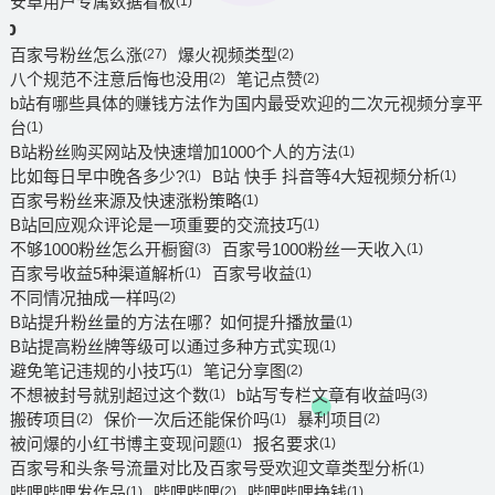
安卓用户专属数据看板
(1)
b
百家号粉丝怎么涨
爆火视频类型
(27)
(2)
八个规范不注意后悔也没用
笔记点赞
(2)
(2)
b站有哪些具体的赚钱方法作为国内最受欢迎的二次元视频分享平
台
(1)
B站粉丝购买网站及快速增加1000个人的方法
(1)
比如每日早中晚各多少?
B站 快手 抖音等4大短视频分析
(1)
(1)
百家号粉丝来源及快速涨粉策略
(1)
B站回应观众评论是一项重要的交流技巧
(1)
不够1000粉丝怎么开橱窗
百家号1000粉丝一天收入
(3)
(1)
百家号收益5种渠道解析
百家号收益
(1)
(1)
不同情况抽成一样吗
(2)
B站提升粉丝量的方法在哪？如何提升播放量
(1)
B站提高粉丝牌等级可以通过多种方式实现
(1)
避免笔记违规的小技巧
笔记分享图
(1)
(2)
不想被封号就别超过这个数
b站写专栏文章有收益吗
(1)
(3)
搬砖项目
保价一次后还能保价吗
暴利项目
(2)
(1)
(2)
被问爆的小红书博主变现问题
报名要求
(1)
(1)
百家号和头条号流量对比及百家号受欢迎文章类型分析
(1)
哔哩哔哩发作品
哔哩哔哩
哔哩哔哩挣钱
(1)
(2)
(1)