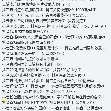
点赞 如何避免微博的图片被他人盗用？
(1)
抖音直播怎么增加热度
抖音如何快速涨到10000粉丝
(2)
(1)
抖音买一万粉有用吗
抖音直播带货茶叶怎么做
(2)
(2)
抖云推平台可以助力直播带货卖茶叶
抖音浏览
(2)
(3)
抖音浏览记录
抖音1w礼物
抖音1w礼物等于多少人民币
(2)
(1)
(1)
抖音1w礼物主播能提多少
(1)
抖音直播ipad怎么关闭自己的声音
抖音满60减30领取渠道
(1)
(2)
抖音直播间限时优惠券怎么领
(4)
抖音蓝v免费的跟600元区别是什么
抖云推做营销更加随意
(1)
(1)
抖音假粉丝怎么来的
抖音假粉丝
(3)
(1)
抖音直播间里的点赞数可以干嘛
(2)
抖音直播间里的点赞数有什么作用
(2)
抖音如何把别人的评论置顶
抖音520好礼季
(1)
(2)
抖音520好礼季好物直播间
抖音评论怎么置顶
(1)
(1)
抖音直播挂小风车步骤
抖音怎么看自己的评论记录
(3)
(1)
抖音评论记录
抖音电商
抖音粉丝团是不是每月都收费
(1)
(3)
(2)
抖音1000个活粉在哪买
抖音1000个活粉
(2)
(2)
抖音粉丝团灯牌为什么是红色
带你了解红色在抖音的含义
(1)
(1)
抖音直播间上热门多少钱
抖音粉丝团为什么会熄灭
(2)
(1)
抖音ip地址怎么换成外国的
抖音ip地址
抖音带货佣金
(1)
(3)
(2)