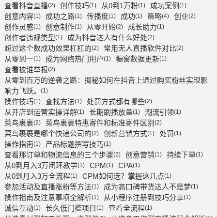
查看抖音直播
创作技巧
从0到1万粉
成功案例
(2)
(1)
(1)
(1)
创意内容
成功之路
传播度
成功
策略
创业
(1)
(1)
(1)
(1)
(4)
(2)
创作灵感
创意制作
从零开始
成长助力
(1)
(1)
(2)
(1)
创作者违规类型
成为抖音达人有什么好处
(1)
(2)
超过这个数成功效果杠杠的
常用无人直播软件对比
(2)
(2)
从零到一
成为网络热门用户
橱窗数据更新
(1)
(1)
(1)
查看被谁举报
(2)
从零到百万的逆袭之路：揭秘如何在抖音上通过购买粉丝实现影
响力飞跃。
(1)
操作技巧
查找方法
处罚方式都有哪些
(1)
(1)
(2)
从开店到运营实操详解
长期刷播放量
潮流引领
(1)
(1)
(1)
菜鸟裹裹
菜鸟裹裹特惠寄件和标准寄件区别
(2)
(2)
菜鸟裹裹是哪个快递公司的
创新营销方式
处罚
(2)
(1)
(1)
操作指南
产品标题撰写技巧
(1)
(1)
查看那订单和物流信息的三个步骤
创意营销
持续下单
(2)
(1)
(1)
从0到月入3万闭环教学
CPM
CPA
(1)
(1)
(1)
从0到月入3万全流程
CPM如何选？掌握这几点
(1)
(1)
参加活动及直播涨粉等方法
成为高口碑带货达人不是梦
(1)
(1)
操作指南及注意事项全解析
从小程序注册到技巧分享
(1)
(1)
诚信互动
长久低门槛项目
查看全流程
(1)
(1)
(1)