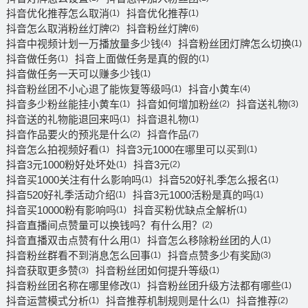
抖音优化推荐怎么取消
抖音优化推荐
(1)
(1)
抖音怎么取消粉丝灯牌
抖音粉丝灯牌
(2)
(6)
抖音中视频计划一万播放量多少钱
抖音粉丝团灯牌怎么切换
(4)
(1)
抖音做任务
抖音上面做任务是真的假的
(1)
(1)
抖音做任务一天可以赚多少钱
(1)
抖音粉丝团不小心退了能恢复等级吗
抖音小黄车
(1)
(4)
抖音多少粉丝能挂小黄车
抖音如何增加粉丝
抖音送礼物
(1)
(2)
(3)
抖音送的礼物能退回来吗
抖音退礼物
(1)
(1)
抖音作品要火的预兆是什么
抖音作品
(2)
(7)
抖音怎么拍视频好看
抖音3元1000在哪里可以买到
(1)
(1)
抖音3元1000粉好处坏处
抖音3元
(1)
(2)
抖音买1000关注有什么影响吗
抖音520好礼季怎么报名
(1)
(1)
抖音520好礼季活动介绍
抖音3元1000活粉是真的吗
(1)
(1)
抖音买10000粉有影响吗
抖音买粉优缺点全解析
(1)
(1)
抖音直播间点赞量可以换钱吗？有什么用？
(2)
抖音直播双击点赞有什么用
抖音怎么移除粉丝团的人
(1)
(1)
抖音粉丝群看不到消息怎么回事
抖音点赞多少有奖励
(1)
(3)
抖音获取更多赞
抖音粉丝团如何提升等级
(3)
(1)
抖音粉丝团名称在哪里修改
抖音粉丝团升级方法都有哪些
(1)
(1)
抖音运营模式分析
抖音推荐机制规则是什么
抖音推荐
(1)
(1)
(2)