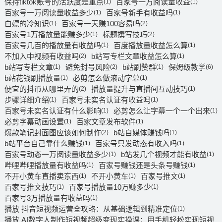
保持tiktok账号的活跃度是重点
百家号一万阅读量收益
(1)
(1)
百家号一万阅读量收益多少
百家号新手有收益吗
(1)
(1)
白嫖的冷知识
百家号一天赚100容易吗
(1)
(2)
百家号1万播放量能赚多少
标题撰写技巧
(1)
(2)
百家号几百的播放量有收益吗
百度播放量收益怎么算
(1)
(1)
不加入中视频有收益吗
b站写专栏文章收益怎么算
(2)
(1)
b站写专栏文章
避免封号风险
b站刷赞群
保姆级教学
(1)
(2)
(1)
(6)
b站花钱刷播放量
必剪怎么做滚动字幕
(1)
(1)
便宜的抖币从哪里弄的
播放量提升与直播间互动技巧
(2)
(1)
步骤详细介绍
百家号未实名认证有收益吗
(1)
(1)
百家号未实名认证有什么影响
必剪怎么让字幕一个一个出来
(1)
(1)
必剪字幕动画设置
百家文章发布软件
(1)
(1)
爆款笔记封面图应该如何制作
b站自媒体赚钱吗
(2)
(1)
b站平台自己靠什么赚钱
百家号只发动态有收入吗
(1)
(1)
百家号动态一万阅读量收益多少
b站发几个视频才能有收益
(1)
(1)
哔哩哔哩播放量有收益吗
百家号赚钱还是头条号赚钱
(1)
(1)
不开小黄车直播卖东西
不开小黄车
百家号推文
(1)
(1)
(1)
百家号推文技巧
百家号播放量10万赚多少
(1)
(1)
百家号3万播放量有收益吗
(1)
播放 抖音短视频运营全攻略：从基础逻辑到精准定位
(1)
播放 AI数字人制作短视频超级变现实操课：用手机轻松实现短视