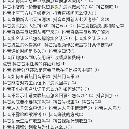
抖音如何实现息屏继续播放直播怎么关闭？？
(1)
抖音小店的评价能够保留多久？怎么做到的？
抖音剪映
(1)
(1)
抖音小店官方账号绑定
抖音直播间怎么没人
(2)
(1)
抖音直播新人七天法则
抖音直播新人七天考核什么
(3)
(3)
抖音怎么给别人投抖+
抖音dou+
抖音发视频规则和禁忌
(2)
(5)
(2)
抖音直播带货货源从哪里来
抖音直播带货攻略详解
(2)
(2)
抖音实名认证后怎么解除实名认证
抖音实名认证
(1)
(23)
抖音流量怎么提高
抖音短视频作品流量提升具体技巧
(2)
(2)
抖音评价时间是多久
抖音冷知识
(3)
(2)
抖音团购怎么到店使用吗？收餐桌位费吗
(1)
点赞 抖音音乐任务的详细介绍-
(1)
抖音 抖音分期还款是否会显示在征信报告中呢？
(1)
抖音如何查看热门音乐
抖热门音乐
(2)
(2)
抖音能看对方主页但不了怎么回事？
(1)
抖音不小心实名认证了怎么办？如何处理？
(1)
抖音不显示申请关联热点怎么回事？怎么办？
抖音抖加
(1)
(7)
抖音到底要不要抖加呢
抖音号权重
抖音号
(1)
(1)
(13)
抖音达人号怎么申请
抖音达人号申请流程
抖音达人号
(2)
(2)
(5)
抖音不露脸唱歌赚钱
抖音赚钱的方式
(1)
(1)
抖音记录生活有收益吗
抖音视频计划收益
(1)
(2)
抖音中视频计划收益为什么这么少
(2)