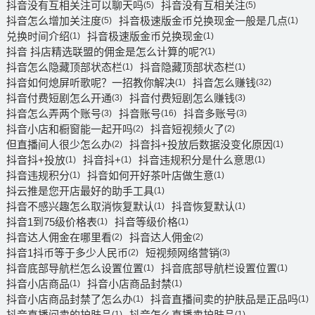
抖音没有互相关注可以聊天吗
抖音没有互相关注
(5)
(5)
抖音怎么增加关注度
抖音极速版金币兑换现金一般是几点
(5)
(1)
兑换时间介绍
抖音极速版金币兑换现金
(1)
(1)
抖音 抖店精选联盟的佣金是怎么计算的呢?
(1)
抖音怎么隐藏顶部状态栏
抖音隐藏顶部状态栏
(1)
(1)
抖音如何熄屏听歌呢？一招教你解决
抖音怎么赚钱
(1)
(32)
抖音付费短剧怎么开通
抖音付费短剧怎么赚钱
(3)
(3)
抖音怎么弄两个账号
抖音账号
抖音多账号
(3)
(16)
(3)
抖音小店和橱窗能一起开吗
抖音短视频火了
(2)
(2)
但直播间人很少怎么办
抖音抖+投放后数据没变化原因
(2)
(1)
抖音抖+投放
抖音抖+
抖音违规积分是什么意思
(1)
(1)
(1)
抖音违规积分
抖音如何开好茶叶店做生意
(1)
(1)
抖云推是您开店最好的助手工具
(1)
抖音不感兴趣怎么取消恢复默认
抖音恢复默认
(1)
(1)
抖音1到75级价格表
抖音等级价格
(1)
(1)
抖音达人佣金在哪里看
抖音达人佣金
(2)
(2)
抖音1抖币等于多少人民币
短视频网络营销
(2)
(3)
抖音底部导航栏怎么设置位置
抖音底部导航栏设置位置
(1)
(1)
抖音小店商品
抖音小店商品封禁
(1)
(1)
抖音小店商品封禁了怎么办
抖音直播间卖的护肤品是正品吗
(1)
(1)
抖音直播间卖的护肤品
抖音怎么直播卖护肤品
(1)
(1)