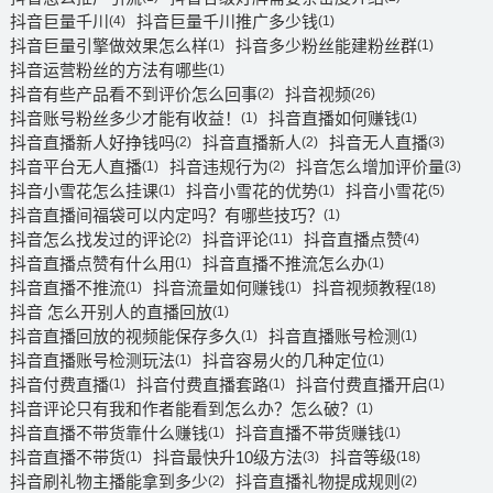
抖音巨量千川
抖音巨量千川推广多少钱
(4)
(1)
抖音巨量引擎做效果怎么样
抖音多少粉丝能建粉丝群
(1)
(1)
抖音运营粉丝的方法有哪些
(1)
抖音有些产品看不到评价怎么回事
抖音视频
(2)
(26)
抖音账号粉丝多少才能有收益！
抖音直播如何赚钱
(1)
(1)
抖音直播新人好挣钱吗
抖音直播新人
抖音无人直播
(2)
(2)
(3)
抖音平台无人直播
抖音违规行为
抖音怎么增加评价量
(1)
(2)
(3)
抖音小雪花怎么挂课
抖音小雪花的优势
抖音小雪花
(1)
(1)
(5)
抖音直播间福袋可以内定吗？有哪些技巧？
(1)
抖音怎么找发过的评论
抖音评论
抖音直播点赞
(2)
(11)
(4)
抖音直播点赞有什么用
抖音直播不推流怎么办
(1)
(1)
抖音直播不推流
抖音流量如何赚钱
抖音视频教程
(1)
(1)
(18)
抖音 怎么开别人的直播回放
(1)
抖音直播回放的视频能保存多久
抖音直播账号检测
(1)
(1)
抖音直播账号检测玩法
抖音容易火的几种定位
(1)
(1)
抖音付费直播
抖音付费直播套路
抖音付费直播开启
(1)
(1)
(1)
抖音评论只有我和作者能看到怎么办？怎么破？
(1)
抖音直播不带货靠什么赚钱
抖音直播不带货赚钱
(1)
(1)
抖音直播不带货
抖音最快升10级方法
抖音等级
(1)
(3)
(18)
抖音刷礼物主播能拿到多少
抖音直播礼物提成规则
(2)
(2)