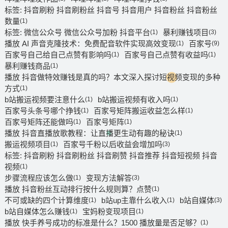
标签: 抖音刷粉 抖音刷粉丝 抖音号 抖音用户 抖音粉丝 抖音粉丝
数量
(1)
标签: 微信公众号 微信公众号加粉 抖音平台
暴利赚钱项目
(1)
(3)
播放 AI 声音克隆技术：免费配音软件实现高效变现
百家号
(1)
(9)
百家号自己给自己点赞有影响吗
百家号自己点赞有收益吗
(1)
(1)
暴利赚钱商品
(1)
播放 抖音做特效赚钱是真的吗？本文深入探讨短视频变现的多种
方式
(1)
b站搬运视频要注意什么
b站搬运视频有收入吗
(1)
(1)
百家号头条号哪个挣钱
百家号矩阵搬运收益怎么样
(1)
(1)
百家号矩阵还能做吗
百家号矩阵
(1)
(1)
播放 抖音直播放歌教程：让直播更生动有趣的秘诀
(1)
搬运视频项目
百家号千粉以后收益会增加吗
(1)
(3)
标签: 抖音刷粉 抖音刷粉丝 抖音刷赞 抖音推荐 抖音短视频 抖音
视频
(1)
步骤流程应该怎么做
变现方法解答
(1)
(3)
播放 抖音粉丝互动排行按什么规则算？点赞
(1)
不可或缺的四个计算维度
b站up主靠什么收入
b站自媒体
(1)
(1)
(3)
b站自媒体怎么赚钱
宝妈粉变现项目
(1)
(1)
播放 快手养号成功的标准是什么？1500 播放量是否足够？
(1)