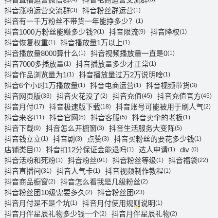
抖音涨粉运营交流群
抖音粉丝群运营
(3)
(1)
抖音有一千万粉丝不带货一年能挣多少？
(1)
抖音1000万粉丝能赚多少钱?
抖音限流
抖音降权
(1)
(9)
(1)
抖音恢复权重
抖音播放量1万以上
(1)
(1)
抖音播放量8000算什么
抖音视频播放量一直是0
(1)
(1)
抖音7000多播放量
抖音播放量多少才正常
(1)
(1)
抖音作品浏览量为1
抖音播放量过万2万说明啥
(1)
(1)
抖音6个小时1万播放量
抖音电商运营
抖音视频带货
(1)
(1)
(3)
抖音网页版
抖音火花没了
抖音充值
抖音充值官方
(33)
(2)
(45)
(45)
抖音月付
抖音极速版下载
抖音账号可能被用于刷人气
(17)
(18)
(2)
抖音来客
抖音官网
抖音客服
抖音卖伞的老板
(11)
(5)
(5)
(1)
抖音下载
抖音怎么开橱窗
抖音生活服务大变阵
(9)
(3)
(5)
抖音钱立立
抖音剧
点赞
抖音买粉丝的要花多少钱
(1)
(3)
(3)
(1)
店铺类目
抖音扣12分保证金能退吗
达人申请
div
(1)
(1)
(1)
(0)
抖音活粉和死粉
抖音粉丝
抖音粉丝等级
抖音福袋
(1)
(91)
(1)
(22)
抖音直播间
抖音人气卡
抖音视频制作教程
(31)
(1)
(1)
抖音商品橱窗
抖音怎么看我是几级粉丝
(2)
(2)
抖音粉丝团10级需要多久
抖音粉丝团
(2)
(23)
抖音月付是不是个坑
抖音月付使用规则说明
(1)
(1)
抖音月伴星辰礼物多少钱一个
抖音月伴星辰礼物
(2)
(2)