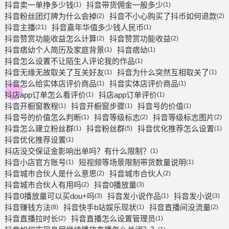
抖音卖一单挣多少钱
抖音带货佣金一般多少
(1)
(1)
抖音粉丝团灯牌为什么会掉
抖音不小心购买了抖币如何退款
(2)
(2)
抖音主播
抖音嘉年华值多少钱人民币
(21)
(1)
抖音赞赏功能收益怎么计算
抖音赞赏功能收益
(2)
(2)
抖音痞幼个人简历及家庭背景
抖音痞幼
(1)
(1)
抖音怎么设置不让陌生人评论我的作品
(1)
抖音无缘无故取关了互关好友
抖音为什么突然互相取关了
(1)
(1)
抖音怎么给实体店评价商品
抖音实体店评价商品
(1)
(1)
抖店app订单怎么看评价
抖店app订单评价
(1)
(1)
抖音开橱窗教程
抖音开橱窗步骤
抖音号的价值
(1)
(1)
(1)
抖音号的价值怎么判断
抖音等级标志
抖音等级标志图片
(1)
(2)
(2)
抖音怎么建立粉丝群
抖音粉丝群
抖音优化推荐怎么设置
(1)
(5)
(1)
抖音优化推荐设置
(1)
抖店没交保证金影响出单吗？有什么限制？
(1)
抖音小店官方账号
短视频等场景限制带货数量说明
(1)
(1)
抖音城市合伙人是什么意思
抖音城市合伙人
(2)
(2)
抖音城市合伙人有用吗
抖音0播放量
(2)
(3)
抖音0播放量可以买dou+吗
抖音发小说作品
抖音发小说
(3)
(1)
(3)
抖音赚钱方法
抖音快手b站娱乐现状
抖音直播间没流量
(8)
(1)
(2)
抖音直播拉时长
抖音直播怎么设置管理员
(2)
(1)