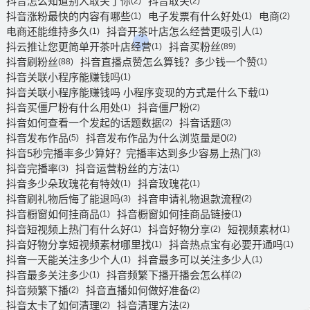
抖音怎么知道别人取关了你
抖音取关
(2)
(2)
抖音涨粉最快的内容有哪些
电子发票有什么好处
电商
(1)
(1)
(2)
电商还能维持多久
抖音开茶叶店怎么经营更吸引人
(1)
(1)
抖云推让您更简单开茶叶店经营
抖音买粉丝
(1)
(89)
抖音刷粉丝
抖音直播点赞怎么算钱？多少钱一个赞
(88)
(1)
抖音关联小程序能赚钱吗
(1)
抖音关联小程序能赚钱吗 小程序变现的方式是什么下载
(1)
抖音买僵尸粉有什么用处
抖音僵尸粉
(1)
(2)
抖音如何查看一个发起的话题数据
抖音话题
(2)
(3)
抖音发布作品
抖音发布作品为什么浏览量是0
(5)
(2)
抖音5秒完播率多少算好？完播率达到多少容易上热门
(3)
抖音完播率
抖音运营粉丝的方法
(3)
(1)
抖音多少朵玫瑰花有特效
抖音玫瑰花
(1)
(1)
抖音刷礼物后悔了能退吗
抖音申请礼物退款流程
(3)
(2)
抖音橱窗如何挂商品
抖音橱窗如何挂商品链接
(1)
(1)
抖音短视频上热门有什么好
抖音好物分享
短视频素材
(1)
(2)
(1)
抖音好物分享短视频素材哪里找
抖音热点宝有必要开通吗
(1)
(1)
抖音一天能关注多少个人
抖音最多可以关注多少人
(1)
(1)
抖音最多关注多少
抖音频繁下播开播会怎么样
(1)
(2)
抖音频繁下播
抖音直播如何做好准备
(2)
(2)
抖音太卡了如何清理
抖音清理方法
(2)
(2)