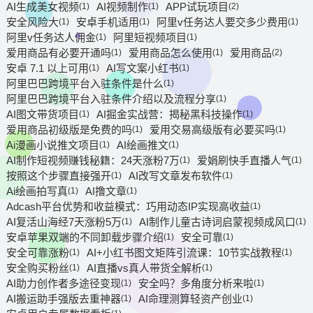
AI生成美女视频
AI视频制作
APP试玩项目
(1)
(1)
(2)
安全风险大
安卓手机适用
阿里v任务达人要交多少费用
(1)
(1)
(1)
阿里v任务达人佣金
阿里短视频项目
(1)
(1)
爱用商品有必要开通吗
爱用商品怎么使用
爱用商品
(1)
(1)
(2)
安卓 7.1 以上可用
AI写文案小红书
(1)
(1)
阿里巴巴跨境平台入驻条件是什么
(1)
阿里巴巴跨境平台入驻条件介绍以及流程分享
(1)
AI图文带货项目
AI掘金实战营：揭秘黑科技操作
(1)
(1)
爱用商品初级版是免费的吗
爱用交易高级版有必要买吗
(1)
(1)
Ai漫画小说推文项目
AI绘画推文
(1)
(1)
AI制作短视频赚钱秘籍：24天涨粉7万
爱娟刷快手直播人气
(1)
(1)
按照这个步骤直接强开
AI改写文章发布软件
(1)
(1)
Ai绘画拍写真
AI撸文章
(1)
(1)
Adcash平台优势和收益模式：巧用动态IP实现高收益
(1)
AI复活山海经7天涨粉5万
AI制作儿童古诗词启蒙视频成风口
(1)
(1)
安卓苹果双端的不同卸载步骤介绍
安全可靠
(1)
(1)
安全可靠涨粉
AI+小红书图文矩阵引流课：10节实战教程
(1)
(1)
安全购买粉丝
AI直播vs真人带货全解析
(1)
(1)
AI助力创作者多途径变现
安全吗？多角度分析来啦
(1)
(1)
AI搬运助手强版去重神器
AI命理测算轻资产创业
(1)
(1)