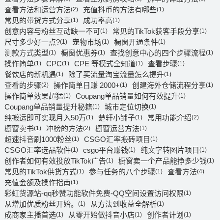
查看方法和运营方法
充值抖币的方法有哪些
(2)
(1)
常见的带货方式分享
成功率高
(1)
(1)
创意内容与粉丝互动缺一不可
常见的TikTok获客手段分享
(1)
(1)
尺寸多少好一点?
宠物市场
橱窗开通条件
(1)
(1)
(1)
测款方式类型
橱窗优惠券
查找创意中心的四个步骤流程
(1)
(1)
(1)
操作简单
CPC
CPE 等模式全知道
查看步骤
(1)
(1)
(1)
(1)
餐饮店的新机遇
除了买流量淘宝流量怎么提升
(1)
(1)
查看的步骤
操作简单日赚 2000+
创建海外仓储流程分享
(2)
(1)
(1)
操作简单效果超猛
Coupang单品销量如何有效提升
(1)
(1)
Coupang单品销量提升秘籍
城市定位切换
(1)
(1)
纯搬运即可实现月入50万
楚轩小铺子
常用功能介绍
(1)
(1)
(2)
橱窗卖书
冲榜的方法
橱窗运营方法
(1)
(2)
(1)
超速抖音刷1000粉丝
CSGO汇率搬砖项目
(1)
(1)
CSGO汇率选品软件
csgo平台赚钱
纯文字转图片项目
(1)
(1)
(1)
创作者如何有效投放TikTok广告
橱窗卖一个产品能挣多少钱
(1)
(1)
常见的TikTok供货方式
参与任务的八个步骤
查看方法
(1)
(1)
(4)
充值金额及操作指南
(1)
彩虹货源站-qq秒赞功能软件免费-QQ空间设置访问权限
(1)
从增加优质粉丝开始。
从方法到收益全解析
(1)
(1)
成商家主播首选
从零开始做抖音小店
创作者计划
(1)
(1)
(1)