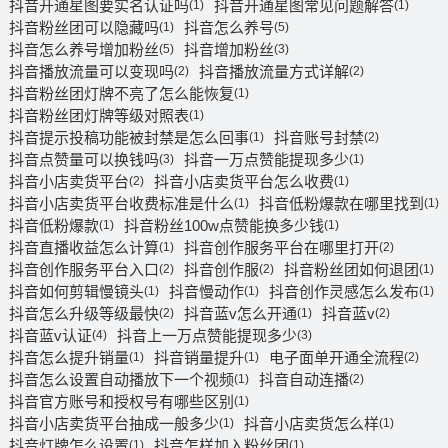
抖音开通星图要实名认证吗
抖音开通星图常见问题解答
(1)
(1)
抖音粉丝团可以隐藏吗
抖音怎么养号
(1)
(5)
抖音怎么养号增加粉丝
抖音增加粉丝
(5)
(3)
抖音播放流量可以变现吗
抖音播放流量方式详解
(2)
(2)
抖音粉丝团灯牌不亮了怎么能恢复
(1)
抖音粉丝团灯牌等级对照表
(1)
抖音提示投稿功能被封禁是怎么回事
抖音账号封禁
(1)
(2)
抖音点赞量可以换钱吗
抖音一万点赞能提现多少
(3)
(1)
抖音小店卖货平台
抖音小店卖货平台怎么收费
(2)
(1)
抖音小店卖货平台收费标准是什么
抖音低粉爆款在哪里找到
(1)
(1)
抖音低粉爆款
抖音粉丝100w点赞能换多少钱
(1)
(1)
抖音直播收益怎么计算
抖音创作服务平台在哪里打开
(1)
(2)
抖音创作服务平台入口
抖音创作服
抖音粉丝团如何退团
(2)
(2)
(1)
抖音如何剪辑慢镜头
抖音慢动作
抖音创作灵感怎么发布
(1)
(1)
(1)
抖音怎么升级等级最快
抖音蓝v怎么开通
抖音蓝v
(2)
(1)
(2)
抖音蓝v认证
抖音上一万点赞能提现多少
(4)
(3)
抖音怎么提升销量
抖音销量提升
电子面单开通全流程
(1)
(1)
(2)
抖音怎么设置自动播放下一个视频
抖音自动连播
(1)
(2)
抖音官方账号和授权号有哪些区别
(1)
抖音小店卖货平台抽成一般多少
抖音小店卖货怎么样
(1)
(1)
抖音灯牌怎么设置
抖音怎样加入粉丝团
(1)
(1)