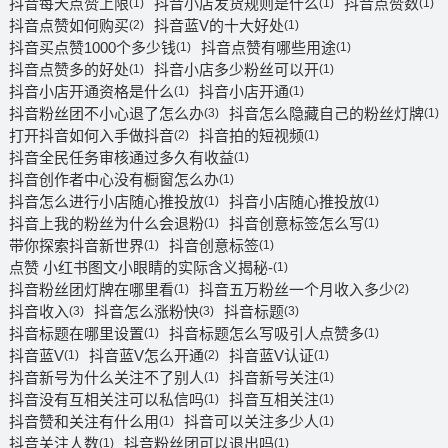
抖音每天点赞上限
抖音小店发货规则是什么
抖音点赞数
(1)
(1)
(1)
抖音点赞如何购买
抖音蓝V的十大好处
(2)
(1)
抖音买点赞1000个多少钱
抖音点赞有哪些用途
(1)
(1)
抖音点赞多的好处
抖音小店多少粉丝可以开
(1)
(1)
抖音小店开通资格是什么
抖音小店开通
(1)
(1)
抖音粉丝团不小心退了怎么办
抖音怎么隐藏自己的粉丝灯牌
(3)
(1)
打开抖音如何入手做抖音
抖音拍的短视频
(2)
(1)
抖音全民任务审核通过多久有收益
(1)
抖音创作者中心没有橱窗怎么办
(1)
抖音怎么进行小店随心推投放
抖音小店随心推投放
(1)
(1)
抖音上我的粉丝为什么会退粉
抖音创意标签怎么写
(1)
(1)
带你探索抖音新世界
抖音创意标签
(1)
(1)
点赞 小红书图文小眼睛的实际含义揭秘-
(1)
抖音粉丝团灯牌在哪里看
抖音五万粉丝一个月收入多少
(1)
(2)
抖音收入
抖音怎么涨粉快
抖音标题
(3)
(3)
(3)
抖音标题在哪里设置
抖音标题怎么写吸引人点赞多
(1)
(1)
抖音蓝V
抖音蓝V怎么开通
抖音蓝V认证
(1)
(2)
(1)
抖音新号为什么关注不了别人
抖音新号关注
(1)
(1)
抖音没有互相关注可以私信吗
抖音互相关注
(1)
(1)
抖音赞和关注有什么用
抖音可以关注多少人
(1)
(1)
抖音关注人数
抖音粉丝团可以退出吗
(1)
(1)