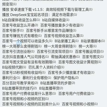
频变现
(1)
播放 安卓速度下载 v1.1.5：高效短视频下载与管理工具
(1)
播放 DeepSeek宝宝起名项目：满足市场需求
(1)
b站自媒体收益怎么样
b站自媒体收益
(1)
(1)
百家号收益怎么开通
百家号播放量多少有收益
(2)
(1)
百家号新手
百家号新手从哪里发作品赚钱
(1)
(1)
百家号赚钱方式有哪些
百家号视频收益怎么算
(1)
(1)
百家号一个视频可以收益多久
B站录播工具
B站录播脚本
(1)
(1)
(1)
榜一大哥那么舍得刷钱
榜一大哥舍得刷钱
榜一大哥
(1)
(1)
(1)
百家号引流创业粉
百家号引流变现项目
百家号搬运项目
(1)
(1)
(1)
北京抖音直播人气公司排名
帮抽满减优惠券
百家号图文
(1)
(1)
(1)
百家号图文受益有没有有效期限
百家号图文收益计算规则
(1)
(1)
B站视频代刷
巴扎黑个人资料介绍
(1)
(1)
百家号15秒视频有收益吗
百家号多少播放量才有收益
(1)
(1)
暴利行业
暴利行业有哪些
保护用户隐私
(1)
(1)
(2)
百分百封号教学来啦
B站直播带货的步骤
(2)
(2)
B站直播带货的技巧
B站直播带货
(2)
(2)
百家号用户付费收益是什么意思
百家号用户付费收益
(1)
(1)
百家号视频和小视频的区别
(1)
百家号视频和小视频的区别是什么
百家号视频和小视频
(1)
(1)