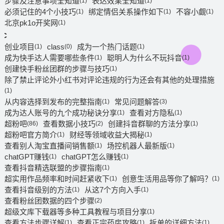
步骤及注意事项全知道
表达效果全知道
(1)
(1)
必须记住的4个小技巧
绑定情侣关系操作如下
不容小觑
(1)
(1)
(1)
北京pk1o开奖网
(1)
c
创业项目
class
成为一个热门话题
(1)
(0)
(1)
成为快手达人需要哪些条件
聪明人为什么不玩抖音
(1)
(1)
创建快手粉丝团群的步骤与技巧
(1)
除了禁止评论外小红书对评论违规的行为还会有其他的处理措施
(1)
从内容选择到发布的完整指南
常见问题解答
(1)
(3)
成为达人账号的九个成功秘诀分享
查看对方隐私
(1)
(1)
超粉吧
查看数据小技巧
创建抖音群聊的方法分享
(86)
(2)
(1)
超粉吧官方简介
财经等领域收益大揭秘
(1)
(1)
查看别人淘宝直播间销售额
场控机器人最新版
(1)
(1)
chatGPT赚钱
chatGPT怎么赚钱
(1)
(1)
查看抖音精选联盟的步骤指南
(1)
超实用作品频率和时间赶紧收下
创意生活用品等你了解吗？
(1)
(1)
查看抖音级别的方法
从这7个方向入手
(1)
(1)
查看粉丝团数据的四个步骤
(2)
超级文库下载器等多种工具教程与项目分享
(1)
查看方法步骤详解
查看正宗药房攻略
拆单的详细方法
(1)
(1)
(1)