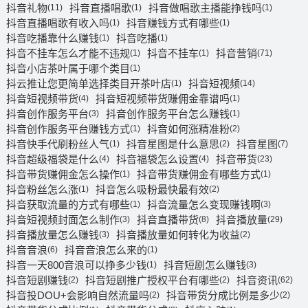
抖音礼物
抖音直播唱歌
抖音做唱歌主播能挣钱吗
(11)
(1)
(1)
抖音直播唱歌有收入吗
抖音赚钱方式有哪些
(1)
(1)
抖音吃播靠什么赚钱
抖音吃播
(1)
(1)
抖音不挂车怎么才能不违规
抖音不挂车
抖音营销
(1)
(1)
(71)
抖音小店茶叶属于哪个类目
(1)
抖云推让您更简单选择类目开茶叶店
抖音短视频
(1)
(14)
抖音短视频带货
抖音短视频带货赚佣金靠谱吗
(4)
(1)
抖音创作服务平台
抖音创作服务平台怎么赚钱
(3)
(1)
抖音创作服务平台赚钱方式
抖音如何涨精准粉
(1)
(2)
抖音快手代刷粉丝人气
抖音星图是什么意思
抖音星图
(1)
(2)
(7)
抖音超级福袋是什么
抖音福袋怎么设置
抖音带货
(4)
(4)
(23)
抖音带货赚佣金怎么操作
抖音带货赚佣金有哪些方式
(1)
(1)
抖音粉丝怎么涨
抖音怎么吸粉最快最有效
(1)
(2)
抖音获取流量的方式有哪些
抖音流量怎么变现赚钱啊
(1)
(3)
抖音短视频封面怎么制作
抖音直播带货
抖音播放量
(3)
(8)
(29)
抖音播放量怎么赚钱
抖音播放量如何转化为收益
(3)
(2)
抖音音浪
抖音音浪怎么来的
(6)
(1)
抖音一天800音浪可以挣多少钱
抖音短剧怎么赚钱
(1)
(3)
抖音短剧赚钱
抖音短剧推广授权平台有哪些
抖音资讯
(2)
(2)
(62)
抖音投DOU+会影响自然流量吗
抖音带货分成比例是多少
(2)
(2)