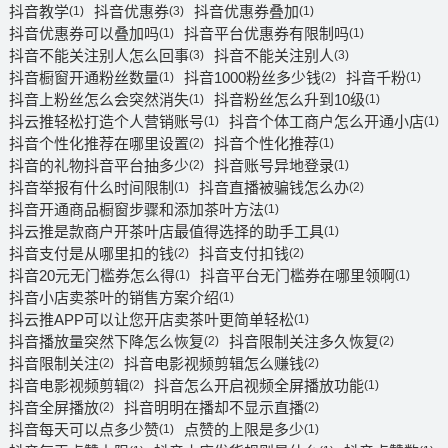
抖音教学
抖音优惠券
抖音优惠券叠加
(1)
(3)
(1)
抖音优惠券可以叠加吗
抖音平台优惠券有限制吗
(1)
(1)
抖音不能关注别人怎么回事
抖音不能关注别人
(3)
(3)
抖音橱窗开通粉丝数量
抖音1000粉丝多少钱
抖音千粉
(1)
(2)
(1)
抖音上粉丝怎么会突然消失
抖音粉丝怎么升到10级
(1)
(1)
抖云推轻松打造个人营销账号
抖音个体工商户怎么开通小店
(1)
(1)
抖音个性化推荐在哪里设置
抖音个性化推荐
(2)
(1)
抖音的礼物抖音平台抽多少
抖音账号异地登录
(2)
(1)
抖音举报有什么时间限制
抖音直播被骗钱怎么办
(1)
(2)
抖音开通商品橱窗步骤和添加茶叶方法
(1)
抖云推是款商户开茶叶店最值得选择的助手工具
(1)
抖音支付是从哪里扣的钱
抖音支付扣钱
(2)
(2)
抖音20元无门槛券怎么得
抖音平台无门槛券在哪里领啊
(1)
(1)
抖音小店卖茶叶的销售方案介绍
(1)
抖云推APP可以让您开店卖茶叶更简单轻松
(1)
抖音播放量突然下降怎么恢复
抖音限制关注多久恢复
(2)
(2)
抖音限制关注
抖音电影视频剪辑怎么赚钱
(2)
(2)
抖音电影视频剪辑
抖音怎么开启视频全屏播放功能
(2)
(1)
抖音全屏播放
抖音明明在播却不显示直播
(2)
(2)
抖音每天可以点多少赞
点赞的上限是多少
(1)
(1)