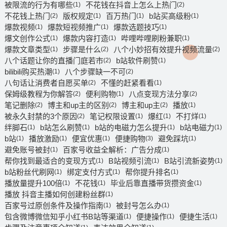
被限流的行为有哪些
不花钱在抖音上怎么上热门
(1)
(2)
不花钱上热门
版权规定
百万热门
b站买高级粉
(2)
(1)
(1)
(1)
爆款视频
爆款短视频推广
爆款选题技巧
(1)
(1)
(1)
爆文创作公式
爆款内容打造
哔哩哔哩刷粉兼职
(1)
(1)
(1)
爆款文章类型
步骤是什么
八个小妙招有效提升视频流量
(1)
(2)
(2)
八个话题让你的直播门庭若市
b站软件刷赞
(2)
(1)
bilibili购买热潮
八个步骤缺一不可
(1)
(2)
八句话让消费者自愿买单
不懂的赶紧看看
(2)
(1)
保姆级教程为你解答
便利购物
八点变现方法分享
(2)
(1)
(2)
笔记删除
博主和up主的区别
博主和up主
播放
(2)
(2)
(2)
(1)
被永久封禁的3个原因
笔记权限设置
爆红
不打烊
(2)
(1)
(1)
(1)
绊脚石
b站怎么刷赞
b站的电磁力怎么提升
b站电磁力
(1)
(1)
(1)
(1)
b站
播放激励
便宜优惠
便捷购物
避免踩坑
(1)
(1)
(1)
(3)
(1)
避免账号被封
百家号收益全解析：广告分成
(1)
(1)
帮你找到最适合的变现方式
B站视频引流
B站引流新姿势
(1)
(1)
(1)
b站粉丝代刷网
绑定支付方式
帮你提升排名
(1)
(1)
(1)
播放量提升100倍
不花钱
毕业后靠直播带货攒资金
(1)
(1)
(1)
播放 抖音主播如何创建粉丝群
(1)
百家号过原创条件及操作指南
被封号怎么办
(1)
(1)
包含微博微信知乎小红书B站等渠道
便捷操作
便捷生活
(1)
(1)
(1)