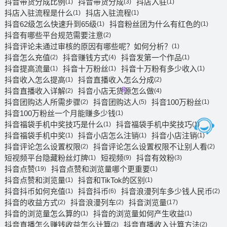
抖音带货分成比例
抖音带货分成
抖店入驻
(1)
(3)
(1)
抖店入驻流程是什么
抖店入驻流程
(1)
(1)
抖音62级怎么快速升到65级
抖音粉丝团为什么有红色的
(1)
(1)
抖音有哪些平台规范需要注意
(2)
抖音评论未通过审核的原因有哪些呢？如何分析？
(1)
抖音怎么充值
抖音赚钱方式
抖音发第一个作品
(2)
(4)
(1)
抖音提高流量
抖音十万粉丝
抖音十万粉有多少收入
(1)
(1)
(1)
抖音收入怎么提高
抖音直播收入怎么分成
(1)
(2)
抖音直播收入详解
抖音小店无货源怎么做
(2)
(4)
抖音团购达人所需步骤
抖音团购达人
抖音100万粉丝
(2)
(5)
(1)
抖音100万粉丝一个月能赚多少钱
(1)
抖音福袋手机中奖技巧是什么
抖音福袋手机中奖技巧
(1)
(1)
抖音福袋手机中奖
抖音小店怎么注销
抖音小店注销
(1)
(1)
(1)
抖音评论怎么设置权限
抖音评论怎么设置权限不让别人看
(2)
(2)
短视频平台隐藏粉丝灯牌
短视频
抖音有效粉
(1)
(9)
(3)
抖音点赞
抖音点赞和浏览量哪个更重要
(19)
(1)
抖音点赞和浏览量
抖音和TikTok的区别
(1)
(1)
抖音抖币如何充值
抖音抖币
抖音浪漫列车多少钱人民币
(1)
(6)
(2)
抖音的收益方式
抖音浪漫列车
抖音浏览量
(2)
(2)
(17)
抖音的浏览量怎么算的
抖音的浏览量如何产生收益
(1)
(1)
抖音直播怎么赚钱收益怎么计算
抖音直播收入计算方法
(2)
(2)