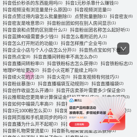
抖音低价秒杀的东西能用吗
抖音1元秒杀靠什么赚钱
(1)
(1)
抖音视频没有浏览量是什么原因
抖音视频浏览量
(1)
(1)
抖音点赞过得内容怎么批量删除
点赞批量删除
抖音密友
(1)
(1)
(6)
抖音密友是啥意思
抖音粉丝团如何在别人房间显示
(2)
(1)
抖音音浪和点赞的区别是什么
抖音粉丝团名称怎么起好听
(1)
(1)
抖音蓝牌40级需要多少钱
抖音怎么看附近的人
(1)
(1)
抖音怎么打开附近的功能
抖音怎样推广企业号
(1)
(3)
抖音企业小店与个人小店怎么分开
抖音热点宝如何下载
(1)
(1)
抖音热点宝
抖音直播间转粉率不高怎么办
(8)
(2)
抖音直播间转粉率
抖音铁粉标志怎么获得
抖音铁粉标志
(2)
(2)
(2)
地理IP地址更改
抖音小火花断了能续上吗
(2)
(3)
抖音续火花的方法
抖音火花
抖音发视频有何技巧
(3)
(5)
(1)
抖音粉丝暴涨
抖音直播福袋互动规则
抖音直播福袋
(1)
(2)
(2)
抖音创作收益怎么开通
抖音开店卖茶叶需要多少保证金
(1)
(2)
抖云推帮助您更简单计算保证金轻松开茶叶店
抖音中福袋
(2)
(3)
抖音如何中福袋几率高
抖音福袋怎么抽带
(2)
(1)
抖音3元1000粉怎么买
抖音如何涨粉
抖音怎么快速点赞
(1)
(6)
(1)
抖音网页版和手机是同步的吗
抖音运营技巧有哪些
(2)
(2)
抖音直播为什么开不起呢
抖音新礼物
(2)
(3)
抖音新礼物荣誉流星
抖音新礼物荣誉流星怎么获得
(1)
(1)