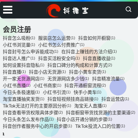
会员注册
​抖音怎么吸粉
​服装店怎么运营
​抖音如何开橱窗
(1)
(1)
(1)
​小红书浏览量
​小红书怎么付费推广
(1)
(1)
​抖音封号怎么申诉能成功
在‌抖音上赚钱的方法介绍
(1)
(1)
​抖音达人推广
​抖音买活粉安全吗
​抖音直播收益
(1)
(1)
(1)
如何设置抖音隐私‌
抖音口碑分的构成和计算方式‌
(1)
(2)
​抖音直播
​抖音小店无货源
​抖音小黄车卖货
(1)
(1)
(1)
​开一家无货源网店
​无货源网店多少钱
​抖音精准流量
(1)
(1)
(1)
​小红书直播
​小红书商家
抖音‌开通橱窗流程‌
(1)
(1)
(2)
​今日头条极速版
​小红书引流
​快手小黄车
(1)
(1)
(1)
​淘宝直播抽奖发货
​抖音短视频挂商品链接
​抖音运营店
(1)
(1)
(1)
TikTok无法打开的主要原因‌分析
​淘宝无人直播
(1)
(1)
抖音‌查看带货权限具体步骤
抖音橱窗带货找货源的主要渠道‌
(2)
(2)
​今日头条怎么发布作品
抖音小店开通‌分销的步骤
(1)
(1)
抖音‌创作者服务中心的开启步骤‌
TikTok投流入口的位置‌
(1)
(1)
a