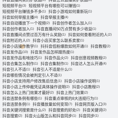
短视频平台
短视频平台有哪些可以赚钱
(3)
(1)
短视频平台赚钱多不多
抖音小游戏如何重新玩
(1)
(1)
抖音如何举报主播
抖音举报主播
(4)
(4)
抖音自动播放下一个视频
抖音创作者怎么加入
(2)
(1)
抖音创作者加入
抖音直播间50万点赞有多少收益
(1)
(1)
抖音直播间点赞过百万有什么奖励
抖音如何查看附近的人
(1)
(2)
抖音附近的人
抖音小店买家怎么联系卖家
(2)
(1)
抖音小店操作教学
抖抖音低粉爆款如何开通
抖音教程
(1)
(1)
(2)
抖音发作品
抖音发作品怎样蹭热度
(10)
(1)
抖音发作品有啥技巧
抖音作品火
抖音创意视频教程
(1)
(2)
(2)
抖音合集怎么制作
抖音合集制作
抖音达人怎么开通
(1)
(1)
(4)
抖音引人不适
抖音引人不适是什么
(1)
(1)
抖音哪些情况会被判定引人不适
(1)
抖音小店支持用户修改售后信息
抖音小店操作说明
(1)
(1)
抖音小店上传仲裁凭证具体操作说明
抖音小店教程
(2)
(2)
抖音怎么上热门效果才最好
抖音上热门效果
(2)
(2)
抖音违禁条例有哪些
抖音重点审核的8大违规行为
(1)
(1)
抖音违禁条例
抖音播放量如何变现
抖音网页版入口
(1)
(7)
(3)
抖音关键词搜索是什么
抖音搜索的好处
抖音关键词
(2)
(2)
(2)
抖音搜索
抖音火山版怎么和抖音同步
抖音同步
(2)
(1)
(1)