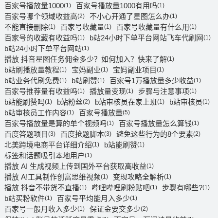
百家号播放量1000
百家号播放量1000有用吗
(1)
(1)
百家号哪个领域收益高
不小心开通了星图怎么办
(2)
(1)
不能直接删除
百家号收藏量
百家号收藏量有什么用
(1)
(1)
(1)
百家号的收藏有收益吗
b站24小时下单平台网站飞车代刷网
(1)
(1)
b站24小时下单平台网站
(1)
播放 抖音星图任务佣金多少？如何加入？快来了解
(1)
b站刷播放量教程
宝妈副业
宝妈副业项目
(1)
(1)
(1)
b站业务代刷免费
b站刷赞
百家号1万播放量多少收益
(1)
(1)
(1)
百家号推荐量有收益吗
播放量变现
步骤与注意事项
(1)
(1)
(1)
b站能刷赞吗
b站粉丝
b站审核员在家上班
b站审核员
(1)
(2)
(1)
(1)
b站审核员工作内容
百家号播放量
(1)
(5)
百家号播放量是算的单个视频吗
百家号播放量怎么算钱
(1)
(1)
百度答题项目
百度抢题脚本
避免这些行为的8个要素
(3)
(3)
(2)
北美跨境电商平台详细介绍
b站能刷赞
(1)
(1)
标签和话题吸引本地用户
(1)
播放 AI 生成视频上传到国外平台获取高收益
(1)
播放 A!工具制作创富思维视频
变现攻略全解析
(1)
(1)
播放 抖音不带货不直播
哔哩哔哩刷粉贴吧
步骤有哪些?
(1)
(1)
(1)
b站买粉软件
百家号平均能月入多少
(1)
(1)
百家号一般月收入多少
保证金要交多少
(1)
(2)