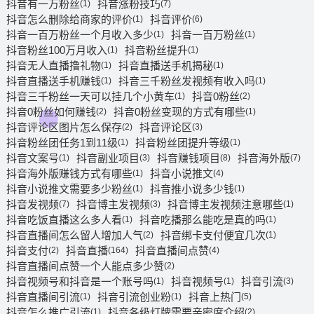
抖音有一万粉丝
抖音涨粉技巧
(1)
(7)
抖音怎么删除给商家的评价
抖音评价
(1)
(6)
抖音一百万粉丝一个月收入多少
抖音一百万粉丝
(1)
(1)
抖音粉丝100万月收入
抖音粉丝提升
(1)
(1)
抖音无人直播撸礼物
抖音直播送手机揭秘
(1)
(1)
抖音直播送手机赚钱
抖音三千粉丝发视频有收入吗
(1)
(1)
抖音三千粉丝一天可以挂几个小黄车
抖音0粉丝
(1)
(2)
抖音0粉丝如何赚钱
抖音0粉丝变现的方式有哪些
(2)
(1)
抖音评论区图片怎么保存
抖音评论区
(2)
(3)
抖音粉丝团任务1到11级
抖音粉丝团提升等级
(1)
(1)
抖音文案号
抖音副业项目
抖音赚钱项目
抖音海外版
(1)
(3)
(8)
(7)
抖音海外版赚钱方式有哪些
抖音小说推文
(1)
(4)
抖音小说推文需要多少粉丝
抖音推小说多少钱
(1)
(1)
抖音发视频
抖音博主发视频
抖音博主发视频注意哪些
(7)
(3)
(1)
抖音吃饭直播这么多人看
抖音吃播那么能吃是真的吗
(1)
(1)
抖音直播间怎么留人增加人气
抖音绑卡支付便宜几次
(2)
(1)
抖音支付
抖音直播
抖音直播间点赞
(2)
(164)
(4)
抖音直播间点赞一个人能点多少赞
(2)
抖音视频号和抖音是一个账号吗
抖音视频号
抖音引流
(1)
(1)
(3)
抖音直播间引流
抖音引流创业粉
抖音上热门
(1)
(1)
(5)
抖音怎么推广引流
抖音各级灯牌需要亲密度介绍
(1)
(2)