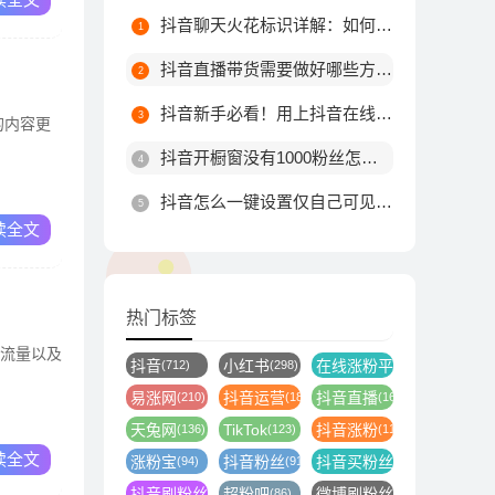
抖音聊天火花标识详解：如何触发不同颜色火花及最高等级规则
抖音直播带货需要做好哪些方面?
抖音新手必看！用上抖音在线涨粉平台这10个技巧，粉丝量由你决定！
的内容更
抖音开橱窗没有1000粉丝怎么办
抖音怎么一键设置仅自己可见？详细步骤教你轻松搞定
读全文
热门标签
，流量以及
抖音
小红书
在线涨粉平台
(712)
(298)
(246)
易涨网
抖音运营
抖音直播
(210)
(187)
(164)
天兔网
TikTok
抖音涨粉
(136)
(123)
(116)
读全文
涨粉宝
抖音粉丝
抖音买粉丝
(94)
(91)
(89)
抖音刷粉丝
超粉吧
微博刷粉丝
(88)
(86)
(86)