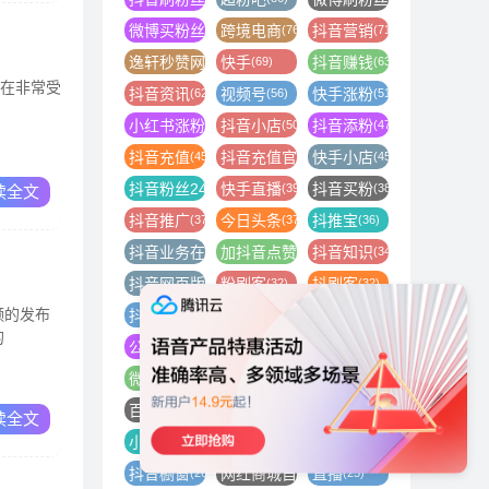
微博买粉丝
跨境电商
抖音营销
(86)
(76)
(71)
逸轩秒赞网
快手
抖音赚钱
(70)
(69)
(63)
现在非常受
抖音资讯
视频号
快手涨粉
(62)
(56)
(51)
小红书涨粉
抖音小店
抖音添粉
(50)
(50)
(47)
抖音充值
抖音充值官方
快手小店
(45)
(45)
(45)
抖音粉丝24小时下单
快手直播
抖音买粉
(40)
(39)
(38)
读全文
抖音推广
今日头条
抖推宝
(37)
(37)
(36)
抖音业务在线下单平台
加抖音点赞
抖音知识
(35)
(35)
(34)
抖音网页版
粉刷客
抖刷客
(33)
(32)
(32)
频的发布
抖音视频上热门
小熊代刷网
抖音怎么赚钱
(32)
(32)
(32)
的
公众号粉丝
抖音直播间
小红书怎么开店
(31)
(31)
(30)
微信视频号
互联网创业
抖音播放量
(30)
(29)
(29)
百家号粉丝怎么涨
tiktok
快手怎么买粉丝
(27)
(27)
(26)
读全文
小红书代运营
抖音举报
抖音视频
(26)
(26)
(26)
抖音橱窗
网红商城自助下单
直播
(26)
(25)
(25)