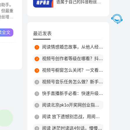
造属于自己的抖音粉丝帝
力助手。
国！
，但最重
抖音运营 | 2023-09-01
粉丝增
读全文
最近发表
阅读情感婚恋故事，从他人经历中领悟人生之道
视频号创作者等级在哪看？抖音等级权益查看方法
视频号橱窗怎么关闭？一文看懂关闭步骤与注意事项
视频号音乐任务怎么做？新手接单赚钱全攻略
快手直播新手必看：快速升级到2级的实用技巧
阅读北京pk1o开奖网创业指南，普通人低成本逆袭的赛道
阅读 放下遗憾别恋战，用阅读开启新局
阅读 迷茫时读这4句话，慢慢来，一切都会好起来