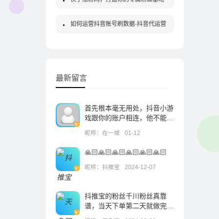
如何运营抖音账号刷数据-抖音代运营
最新留言
首先根本毫无用处，抖音小游
戏跟你的账户相连，他不能作
为一个独立的账户中，登录后
昵称：在一城
01-12
就改变不了，一旦输入未成年
的身份证就改不了了。
🙏🏻🙏🏻🙏🏻🙏🏻🙏🏻🙏🏻
昵称：抖推宝
2024-12-07
抖推宝的粉丝千川粉丝真靠
谱，当天下单第二天就做完
了，到现在都没怎么掉