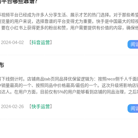
的平台哪些靠谱？
等视频平台已经成为许多人分享生活、展示才艺的热门选择。对于那些希
浏览量的用户来说，选择靠谱的平台变得尤为重要。快手是中国最大的短
。要在小红书上获得更多的粉丝和赞，用户需要提供有价值的内容，确保
细的文字...
2024-04-02
【
抖音运营
】
阅
布
下线倒计时。店铺商品tab页同品择优保留逻辑为：按照reco侧千人千面
中销量最高的一个、按照同品中价格最高/最低的一个。这次升级将影响店
和达人。在用户方面，目前仅有5%的用户能够看到店铺的同品治理，之后
.
2024-02-26
【
快手运营
】
阅