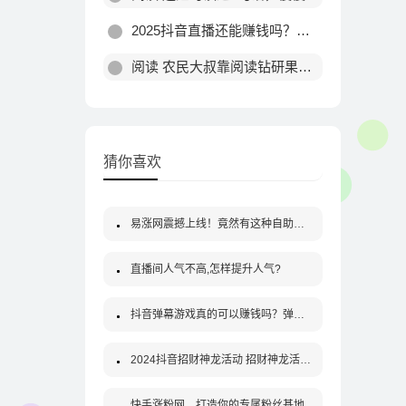
2025抖音直播还能赚钱吗？海外版TikTok机会与风险解析
阅读 农民大叔靠阅读钻研果树种植，低风险创业年入稳增
猜你喜欢
易涨网震撼上线！竟然有这种自助下单的秘密武器？
直播间人气不高,怎样提升人气?
抖音弹幕游戏真的可以赚钱吗？弹幕游戏报白申请入口
2024抖音招财神龙活动 招财神龙活动入口 领666元
快手涨粉网，打造你的专属粉丝基地