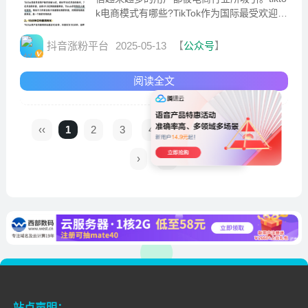
k电商模式有哪些?TikTok作为国际最受欢迎的
短视频自媒体软件之一
抖音涨粉平台
2025-05-13
【
公众号
】
阅读全文
‹‹
1
2
3
4
5
6
7
8
›
››
站点声明：