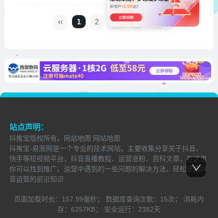
‹‹
1
2
3
›
››
站点声明：
抖推宝
版权所有。
网站地图
网站地图
抖推宝-易涨网是一个专业的技术网站，主要收集分享关于抖音、
快手等短视频平台，抖音直播教程、运营涨粉、百科文章，在这里
你可以找到推广、运营中遇到的一些问题的解决方法，轻松获取抖
音运营的前沿知识
页面加载时长：
157.99毫秒；
数据库查询次数：
15次；
消耗内
存：
6257KB；
安全运行：
2382
天