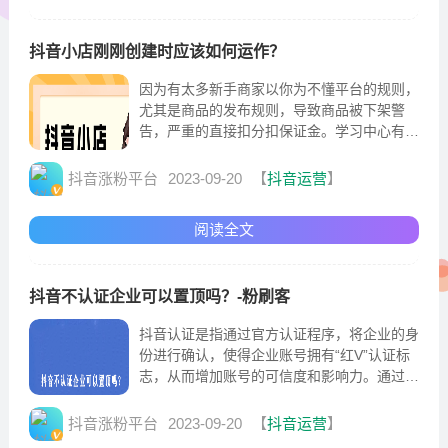
抖音小店刚刚创建时应该如何运作？
因为有太多新手商家以你为不懂平台的规则，
尤其是商品的发布规则，导致商品被下架警
告，严重的直接扣分扣保证金。学习中心有很
多官方发布的运营细节视频，比如上架商品，
发货，店铺评分，精选联盟等等。这些我们都
抖音涨粉平台
2023-09-20
【
抖音运营
】
要花点时间学习一下，以防自己操作失误，触
犯平台的规则。选择好的类目，我们就离成功
阅读全文
近了一大步。新手选择类...
抖音不认证企业可以置顶吗？-粉刷客
抖音认证是指通过官方认证程序，将企业的身
份进行确认，使得企业账号拥有“红V”认证标
志，从而增加账号的可信度和影响力。通过认
证后，企业账号将拥有更多的操作权限和特
权，例如发布广告、参与商业活动等。这种方
抖音涨粉平台
2023-09-20
【
抖音运营
】
式可以极大地提升企业的曝光率和品牌影响