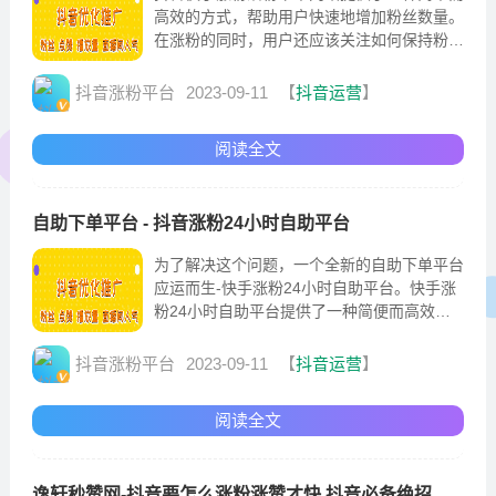
高效的方式，帮助用户快速地增加粉丝数量。
在涨粉的同时，用户还应该关注如何保持粉丝
的活跃度和忠诚度，建立起真正的粉丝群体。
总而言之，抖音快手涨粉活粉下单网站为用户
抖音涨粉平台
2023-09-11
【
抖音运营
】
提供了一种便捷的方式来增加粉丝数量。
阅读全文
自助下单平台 - 抖音涨粉24小时自助平台
为了解决这个问题，一个全新的自助下单平台
应运而生-快手涨粉24小时自助平台。快手涨
粉24小时自助平台提供了一种简便而高效的
方式，让用户能够自主、快速地增加自己的粉
丝数量。平台支持精准定位，用户可以根据所
抖音涨粉平台
2023-09-11
【
抖音运营
】
在地区、年龄、性别等条件，找到更加符合目
标受众的用户，提高粉丝的质量。平台也提供
阅读全文
了24小时在线客服...
逸轩秒赞网-抖音要怎么涨粉涨赞才快 抖音必备绝招