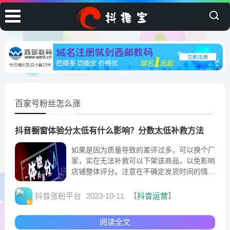
百家号粉丝怎么涨
抖音橱窗体验分太低有什么影响？分数太低补救方法
如果是因为质量导致的差评过多，可以换个厂
家，实在无法补救可以下架该商品，以免影响
店铺整体评分。注意在不确定发货时间的情况
下，不要随便给客户承诺几天发货，几天能
到。如果仓库出现爆单，地址不派送等情况及
抖音涨粉平台
2023-10-11
【
抖音运营
】
时和顾客解释情况，避免产生纠纷。
阅读全文