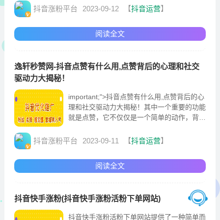
推广抖音加粉丝小熊代刷网第1张"alt="为什么
抖音涨粉平台
2023-09-12
【
抖音运营
】
越来越多的抖音达人开始使用涨粉app？抖音
达人们使用涨粉app也...
阅读全文
逸轩秒赞网-抖音点赞有什么用,点赞背后的心理和社交
驱动力大揭秘！
important;"˃抖音点赞有什么用,点赞背后的心
理和社交驱动力大揭秘！其中一个重要的功能
就是点赞，它不仅仅是一个简单的动作，背后
蕴含着复杂的心理和社交驱动力。那么，抖音
点赞到底有什么用呢？首先，点赞是一种表达
抖音涨粉平台
2023-09-11
【
抖音运营
】
认可和赞同的方式。值得一提的是，抖音点赞
并非完全没有负面影响。由于点赞数往往被认
阅读全文
为是视...
抖音快手涨粉(抖音快手涨粉活粉下单网站)
抖音快手涨粉活粉下单网站提供了一种简单而