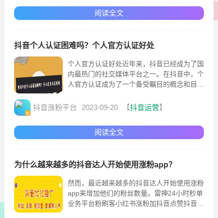
力。但是，抖音并没有明确规定只有认证企业
阅读全文
才能使用置顶功能。抖音...
抖音个人认证困难吗？个人官方认证好处
个人官方认证好处近年来，抖音已经成为了国
内最热门的社交媒体平台之一。在抖音中，个
人官方认证成为了一个备受瞩目的概念和目
标。个人认证需要提交相关的个人信息和身份
证明，并经过严格的审核流程。这就意味着，
抖音涨粉平台
2023-09-20
【
抖音运营
】
要获得抖音个人认证，需要具备一定的条件和
实力。因此，可以说抖音个人认证对于绝大多
阅读全文
数普通用户来说是一项比...
为什么越来越多的抖音达人开始使用涨粉app？
然而，最近越来越多的抖音达人开始使用涨粉
app来增加他们的粉丝数量。雷神24小时秒单
业务平台粉刷客小红书涨粉加抖音点赞抖音知
识抖音赚钱百家号粉丝怎么涨互联网创业抖音