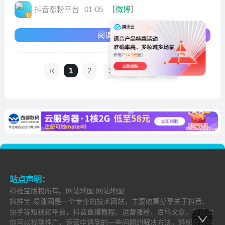
抖音涨粉平台
01-05
【
微博
】
阅读全文
‹‹
1
2
3
4
›
››
站点声明：
抖推宝
版权所有。
网站地图
网站地图
抖推宝-易涨网是一个专业的技术网站，主要收集分享关于抖音、
快手等短视频平台，抖音直播教程、运营涨粉、百科文章，在这里
你可以找到推广、运营中遇到的一些问题的解决方法，轻松获取抖