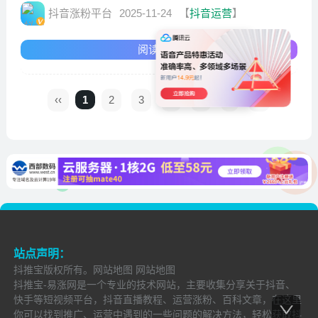
抖音涨粉平台
2025-11-24
【
抖音运营
】
阅读全文
‹‹
1
2
3
4
5
›
››
站点声明：
抖推宝
版权所有。
网站地图
网站地图
抖推宝-易涨网是一个专业的技术网站，主要收集分享关于抖音、
快手等短视频平台，抖音直播教程、运营涨粉、百科文章，在这里
你可以找到推广、运营中遇到的一些问题的解决方法，轻松获取抖