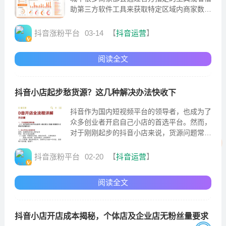
助第三方软件工具来获取特定区域内商家数量
及其相关信息的过程，这种查询通常用于市场
分析，选址决策
抖音涨粉平台
03-14
【
抖音运营
】
阅读全文
抖音小店起步愁货源？这几种解决办法快收下
抖音作为国内短视频平台的领导者，也成为了
众多创业者开启自己小店的首选平台。然而，
对于刚刚起步的抖音小店来说，货源问题常常
成为制约其发展的主要问题。那么，面对抖音
小店无货源的困境
抖音涨粉平台
02-20
【
抖音运营
】
阅读全文
抖音小店开店成本揭秘，个体店及企业店无粉丝量要求