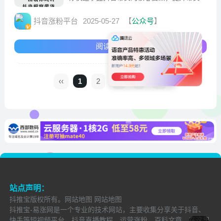
率。
抖音涨粉平台
2025-05-27
【
公众号
】
阅读全文
‹‹
1
2
3
›
››
站点声明：
抖推宝
版权所有。
网站地图
网站地图
抖推宝-易涨网是一个专业的技术网站，主要收集分享关于抖音、
快手等短视频平台，抖音直播教程、运营涨粉、百科文章，在这里