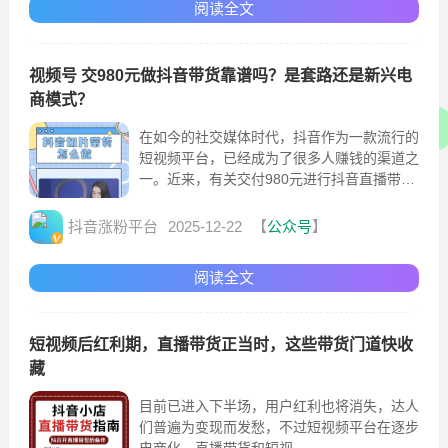
阅读全文
视频号 交980元做抖音带货靠谱吗？是套路还是新兴电
商模式？
在如今的社交媒体时代，抖音作为一款流行的
短视频平台，已经成为了很多人赚钱的渠道之
一。近来，有关交付980元进行抖音直播带货
的讨论引起了广泛关注。这种做法究竟是一种
创新的商业模式
抖音涨粉平台
2025-12-22
【
公众号
】
阅读全文
短视频后红利期，直播带货正当时，这些带货门道快收
藏
目前已进入下半场，用户红利也将消失，达人
们普遍为变现而发愁，不过短视频平台在逐步
电商化，直播带货和短视