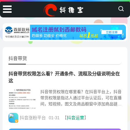
抖音带货
抖音带货权限怎么看？开通条件、流程及分级说明全在
这
抖音带货权限在哪里看？在抖音平台上，抖音
带货权限是指达人通过平台认证后，可在直播
间，短视频，图文及商品橱窗中添加商品链
接，进行商品推广和销售的权限，而具体的操
作路径则是
抖音涨粉平台
01-31
【
抖音运营
】