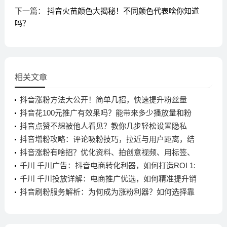
下一篇：
抖音火苗颜色大揭秘！不同颜色代表啥你知道
吗？
相关文章
抖音涨粉方法大公开！简单几招，快速提升粉丝量
抖音花100元推广有效果吗？能带来多少播放量和粉
丝？
抖音点赞不想被他人看见？教你几步轻松设置隐私
抖音增粉攻略：评论吸粉技巧，拉近与用户距离，结
合热点话题
抖音涨粉有啥招？优化资料、拍创意视频、用标签、
互动全搞定
千川 千川广告：抖音电商转化利器，如何打造ROI 1:
10的爆款直播间？
千川 千川投放详解：电商推广优选，如何精准提升销
量与转化？
抖音刷粉服务解析：为何成为涨粉利器？如何选择靠
谱平台