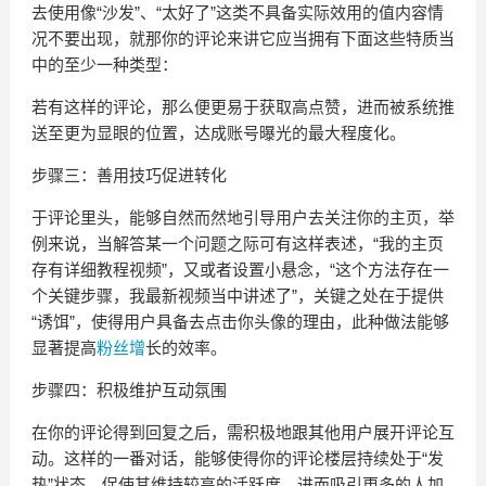
去使用像“沙发”、“太好了”这类不具备实际效用的值内容情
况不要出现，就那你的评论来讲它应当拥有下面这些特质当
中的至少一种类型：
若有这样的评论，那么便更易于获取高点赞，进而被系统推
送至更为显眼的位置，达成账号曝光的最大程度化。
步骤三：善用技巧促进转化
于评论里头，能够自然而然地引导用户去关注你的主页，举
例来说，当解答某一个问题之际可有这样表述，“我的主页
存有详细教程视频”，又或者设置小悬念，“这个方法存在一
个关键步骤，我最新视频当中讲述了”，关键之处在于提供
“诱饵”，使得用户具备去点击你头像的理由，此种做法能够
显著提高
粉丝增
长的效率。
步骤四：积极维护互动氛围
在你的评论得到回复之后，需积极地跟其他用户展开评论互
动。这样的一番对话，能够使得你的评论楼层持续处于“发
热”状态，促使其维持较高的活跃度，进而吸引更多的人加