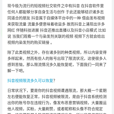
现今极为流行的短视频社交软件之中有抖音 在抖音软件里
任何人都能够分享自身生活与创作 于此还能够结识诸多志
同道合的朋友 抖音属于自媒体平台中的一种 借由发布视频
来获取流量 流量多便意味着收益多 故而抖音上涌现出许多
网红 伴随科技进展 抖音还推出直播以及抖音小店模式 比如
说 当我们观看一个与染发剂关联的视频 视频下方就会给出
视频内染发剂的购买链接 。
除了此类视频之外，存在诸多别的种类视频，所以内容变得
多样起来，然而有些人的账号出现了限流状况，这使很多人
感到苦恼，那么限流情况多久能恢复呢，下面我们一同来了
解一下吧。
抖音视频限流多久可以恢复
？
日常状况下，要是你的抖音视频遭遇限流，那大概一个星期
左右便能恢复正常，抖音视频被限流，是由于抖音系统检测
出你的账号存在违规行为，像发布恶意营销视频，大量搬运
他人视频，买粉，大量刷赞，或者昵称和头像不符合规定