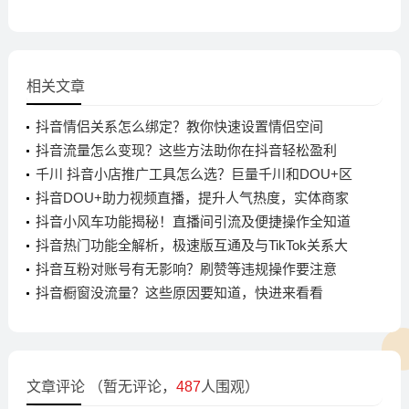
相关文章
抖音情侣关系怎么绑定？教你快速设置情侣空间
抖音流量怎么变现？这些方法助你在抖音轻松盈利
千川 抖音小店推广工具怎么选？巨量千川和DOU+区
别大揭秘
抖音DOU+助力视频直播，提升人气热度，实体商家
引流必备
抖音小风车功能揭秘！直播间引流及便捷操作全知道
抖音热门功能全解析，极速版互通及与TikTok关系大
揭秘
抖音互粉对账号有无影响？刷赞等违规操作要注意
抖音橱窗没流量？这些原因要知道，快进来看看
文章评论
（暂无评论，
487
人围观）