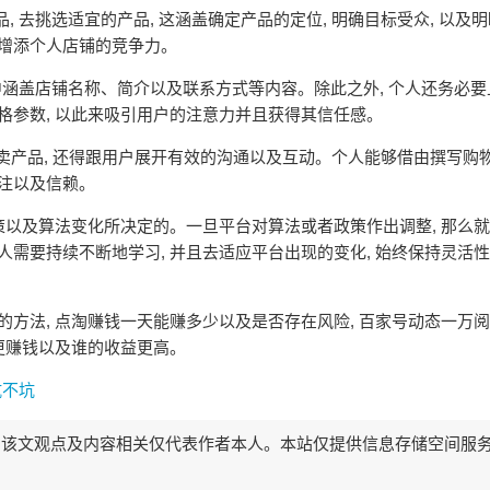
, 去挑选适宜的产品, 这涵盖确定产品的定位, 明确目标受众, 以及
够增添个人店铺的竞争力。
其中涵盖店铺名称、简介以及联系方式等内容。除此之外, 个人还务必
格参数, 以此来吸引用户的注意力并且获得其信任感。
单纯售卖产品, 还得跟用户展开有效的沟通以及互动。个人能够借由撰写购
关注以及信赖。
政策以及算法变化所决定的。一旦平台对算法或者政策作出调整, 那么
人需要持续不断地学习, 并且去适应平台出现的变化, 始终保持灵活
的方法, 点淘赚钱一天能赚多少以及是否存在风险, 百家号动态一万
个更赚钱以及谁的收益更高。
坑不坑
该文观点及内容相关仅代表作者本人。本站仅提供信息存储空间服