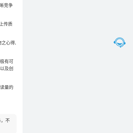
明晰竞争
要上传质
物之心得,
就极有可
性以及创
阅读量的
务，不