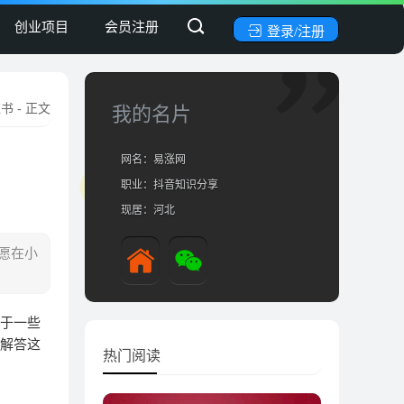
创业项目
会员注册
登录/注册
红书
- 正文
我的名片
网名：易涨网
职业：抖音知识分享
现居：河北
愿在小
对于一些
去解答这
热门阅读