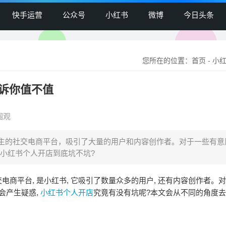
快手运营
公众号
小红书
微博
今日头条
您所在的位置：
首页
-
小
诉你值不值
围观
主的社交电商平台，吸引了大量的用户和内容创作者。对于一些有意
小红书个人开店到底坑不坑?
商平台, 是小红书, 它吸引了数量众多的用户, 还有内容创作者。
会产生疑惑,
小红书个人开店
究竟有没有坑呢?本文会从不同的角度