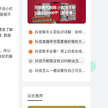
小熊代刷网:小红书涨粉
开设小红
丝1元1000个（新手增加
便能够开
粉丝技巧）
精准了解
抖音聊天火花标识详解：如何触发不同颜色火花及最高等级规则
, 数据
抖音直播带货需要做好哪些方面?
，所以
抖音新手必看！用上抖音在线涨粉平台这10个技巧，粉丝量由你决定！
良好的服
抖音开橱窗没有1000粉丝怎么办
抖音怎么一键设置仅自己可见？详细步骤教你轻松搞定
站长推荐