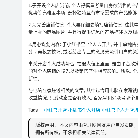
1.于开设个人店铺前, 个人得慎重考量自身欲销售的产品
优势等高难度事项, 选择独特且有市场需求的产品能
2.为完善店铺信息, 个人要仔细去填写店铺信息, 这
量上乘的商品图片, 并且得提供详尽的产品描述以及规
3.用心谋划内容: 于小红书里, 个人去开店, 并非
分享美妆之技巧, 或者给出专业的意见来吸引用户的
事关开店个人成功与否, 在很大程度里面, 是由平台
能对个人店铺的曝光以及销售产生相应影响。所以, 个
新性。
与电脑在家赚钱相关的文章, 其中包含用电脑在家赚钱
收益情况, 只发动态是否有收入, 百家号和公众号哪
Tags：
小红书开店
小红书个人开店
小红书个人开店
版权声明：
本文内容由互联网网友用户自发贡献，
拥有所有权，不承担相关法律责任。