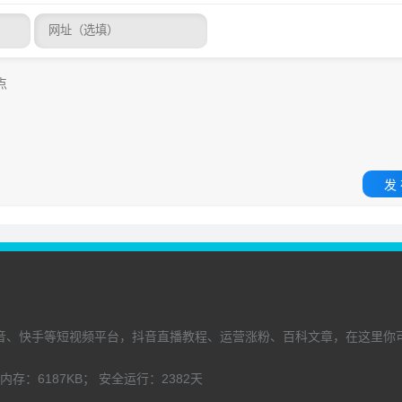
发
音、快手等短视频平台，抖音直播教程、运营涨粉、百科文章，在这里你
内存：
6187KB；
安全运行：
2382
天